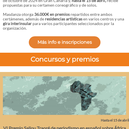
de octubre de 2024 en Gran Canaria y,
hasta el 15 de abril,
recibe
propuestas para su certamen coreográfico y de solos.
Masdanza otorga
36.000€ en
premios
repartidos entre ambos
certámenes, además de
residencias artísticas
en varios centros y una
gira interinsular
para varios participantes seleccionados por la
organización.
Más info e inscripciones
Concursos y premios
Hasta el 15 de abril
VI Premio Saliou Traoré de periodismo en español sobre África