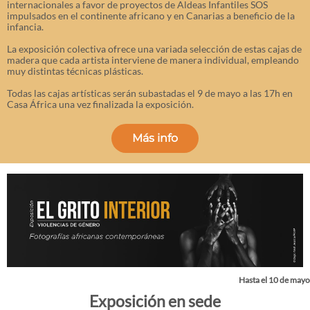
internacionales a favor de proyectos de Aldeas Infantiles SOS
impulsados en el continente africano y en Canarias a beneficio de la
infancia.
La exposición colectiva ofrece una variada selección de estas cajas de
madera que cada artista interviene de manera individual, empleando
muy distintas técnicas plásticas.
Todas las cajas artísticas serán subastadas el 9 de mayo a las 17h en
Casa África una vez finalizada la exposición.
Más info
Hasta el 10 de mayo
Exposición en sede