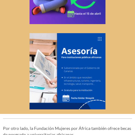
Por otro lado, la Fundación Mujeres por África también ofrece becas
de posgrado a universitarias africanas.