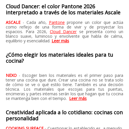
Cloud Dancer: el color Pantone 2026
interpretado a través de los materiales Ascale
ASCALE
- Cada año,
Pantone
propone un color que actúa
como reflejo de una forma de vivir y de proyectar los
espacios. Para 2026,
Cloud Dancer
se presenta como un
blanco suave, luminoso y envolvente que habla de calma,
equilibrio y esencialidad.
Leer más
¿Cómo elegir los materiales ideales para tu
cocina?
NEXO
- Escoger bien los materiales es el primer paso para
tener una cocina que dure. Crear una cocina no se trata solo
de cómo se ve o qué estilo ͏t͏iene. También ͏es una ͏decisión
té͏cnica. Los materiales que esc͏ojas p͏ar͏a tus puert͏as͏,
encimer͏as y partes internas s͏erán͏ los que hagan que tu cocina
se m͏antenga bien con el tiempo.
Leer más
Creatividad aplicada a lo cotidiano: cocinas con
personalidad
COOKING SURFACE
- Cuestionar lo establecido es, a menudo,