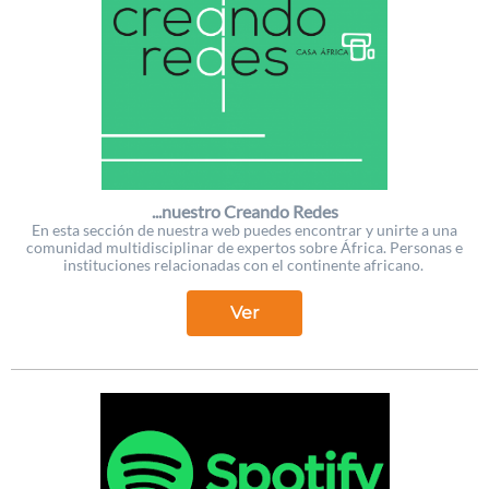
...nuestro Creando Redes
En esta sección de nuestra web puedes encontrar y unirte a una
comunidad multidisciplinar de expertos sobre África. Personas e
instituciones relacionadas con el continente africano.
Ver