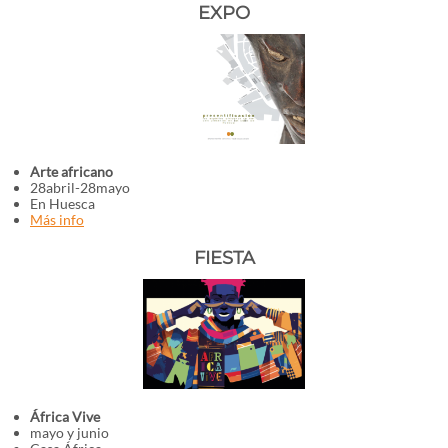
EXPO
Arte africano
28abril-28mayo
En Huesca
Más info
FIESTA
África Vive
mayo y junio