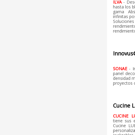
ILVA
- Des
hasta los b
gama Abs
infinitas p
Soluciones
rendimient
rendimient
Innovus
SONAE
- 
panel deco
densidad m
proyectos 
Cucine 
CUCINE 
tiene sus 
Cucine LUB
personali