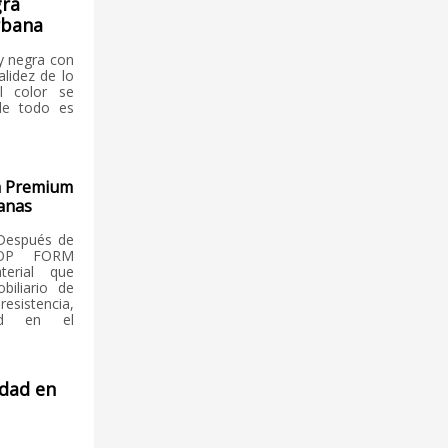
gra
rbana
y negra con
lidez de lo
l color se
de todo es
a Premium
ianas
Después de
TOP FORM
terial que
biliario de
istencia,
idad en el
dad en