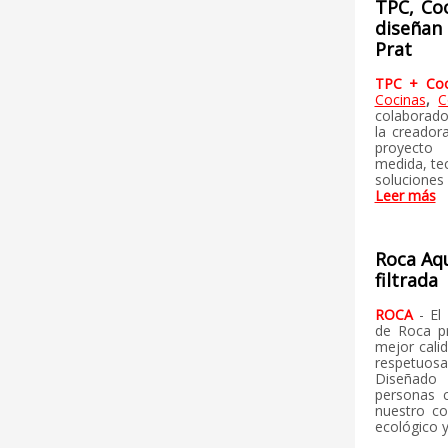
TPC, Co
diseñan
Prat
TPC + Coo
Cocinas
,
C
colaborado
la creador
proyecto
medida, tec
soluciones
Leer más
Roca Aq
filtrada
ROCA
- El
de Roca pr
mejor cali
respetuo
Diseñado
personas 
nuestro c
ecológico y