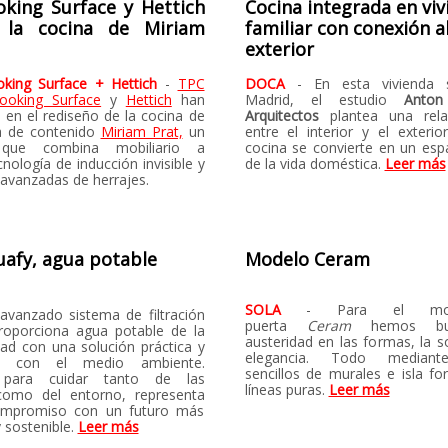
oking Surface y Hettich
Cocina integrada en viv
 la cocina de Miriam
familiar con conexión a
exterior
king Surface + Hettich
-
TPC
DOCA
- En esta vivienda 
ooking Surface
y
Hettich
han
Madrid, el estudio
Anton
 en el rediseño de la cocina de
Arquitectos
plantea una relac
a de contenido
Miriam Prat,
un
entre el interior y el exterio
 que combina mobiliario a
cocina se convierte en un espa
nología de inducción invisible y
de la vida doméstica.
Leer más
 avanzadas de herrajes.
uafy, agua potable
Modelo Ceram
SOLA
- Para el mo
 avanzado sistema de filtración
puerta
Ceram
hemos bus
oporciona agua potable de la
austeridad en las formas, la s
dad con una solución práctica y
elegancia. Todo mediant
sa con el medio ambiente.
sencillos de murales e isla f
 para cuidar tanto de las
líneas puras.
Leer más
como del entorno, representa
ompromiso con un futuro más
 sostenible.
Leer más