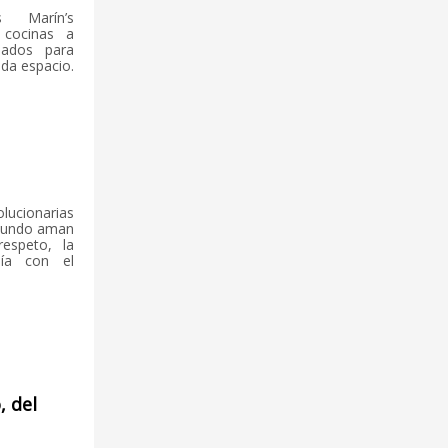
 Marín’s
 cocinas a
ñados para
da espacio.
cionarias
 mundo aman
respeto, la
nía con el
, del