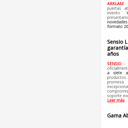
ARKLAM
-
puertas ab
evento
presenta
novedades
formato 2
Sensio L
garantía
años
SENSIO
-
oficialmen
a siete a
productos
promesa
excepcio
compromiso
soporte exc
Leer más
Gama Ab