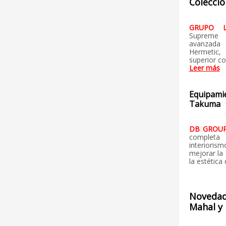
Colecci
GRUPO 
Supreme 
avanzada
Hermetic,
superior c
Leer más
Equipamie
Takuma
DB GROU
completa 
interioris
mejorar la 
la estética 
Novedad
Mahal y 