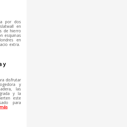
ca por dos
slatwall en
s de hierro
on esquinas
londres en
acio extra.
a y
ra disfrutar
cogedora y
adera, las
egrada y la
ierten este
sado para
 más