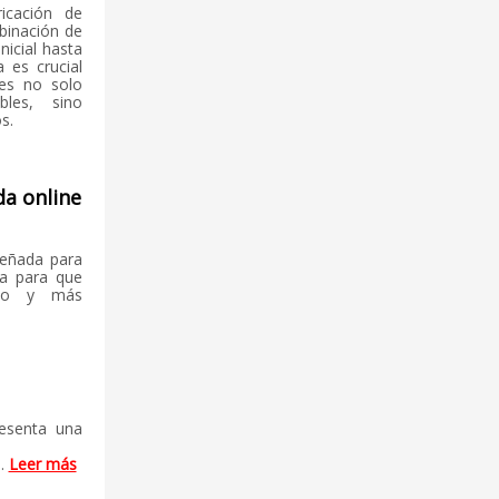
icación de
binación de
nicial hasta
a es crucial
es no solo
bles, sino
s.
da online
señada para
da para que
ido y más
esenta una
..
Leer más