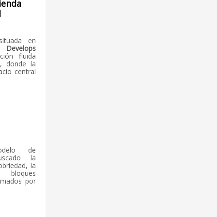
ienda
l
situada en
 Develops
ión fluida
r, donde la
cio central
delo de
cado la
obriedad, la
e bloques
ormados por