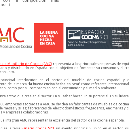
les con la composición más
ra ti.
n de Mobiliario de Cocina (AMC)
representa a las principales empresas de eq
cado y distribuido en España con el objetivo de fomentar su consumo y el cr
 conjunto.
rincipal interlocutor en el sector del mueble de cocina español y c
nto de la marca “
la buena cocina hecha en casa”
como referente internacional
seño, como por su compromiso con el consumidor y el medio ambiente.
ta activo que cree en el sector. En su saber hacer. En su potencial. En su lider
60 empresas asociadas a AMC se dividen en fabricantes de muebles de cocin
de mesas y sillas; fabricantes de electrodomésticos, fregaderos, encimeras y
es y empresas colaboradoras.
ue integran AMC representan la excelencia del sector de la cocina española.
niza la feria
Espacio Cocina SICI,
un evento principal y único en el sector, q