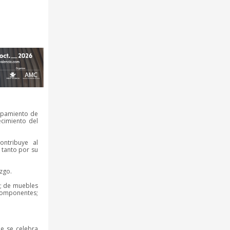
uipamiento de
ecimiento del
ontribuye al
 tanto por su
azgo.
a; de muebles
 componentes;
ue se celebra