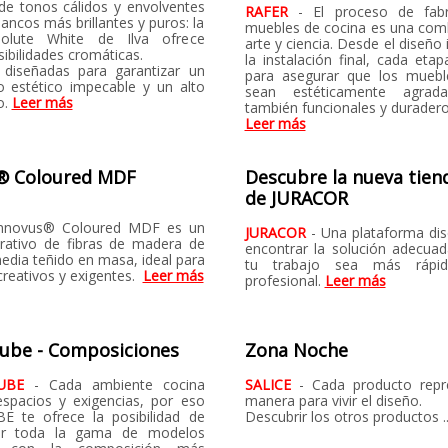
de tonos cálidos y envolventes
RAFER
- El proceso de fabr
lancos más brillantes y puros: la
muebles de cocina es una com
olute White de Ilva ofrece
arte y ciencia. Desde el diseño i
osibilidades cromáticas.
la instalación final, cada etap
 diseñadas para garantizar un
para asegurar que los muebl
o estético impecable y un alto
sean estéticamente agrada
o.
Leer más
también funcionales y duradero
Leer más
® Coloured MDF
Descubre la nueva tien
de JURACOR
Innovus® Coloured MDF es un
JURACOR
- Una plataforma di
rativo de fibras de madera de
encontrar la solución adecua
edia teñido en masa, ideal para
tu trabajo sea más ráp
creativos y exigentes.
Leer más
profesional.
Leer más
Lube - Composiciones
Zona Noche
LUBE
- Cada ambiente cocina
SALICE
- Cada producto repr
espacios y exigencias, por eso
manera para vivir el diseño.
E te ofrece la posibilidad de
Descubrir los otros productos .
zar toda la gama de modelos