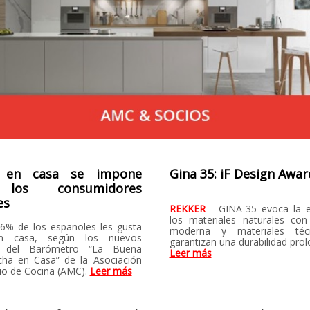
r en casa se impone
Gina 35: iF Design Awar
 los consumidores
es
REKKER
- GINA-35 evoca la 
los materiales naturales con
96% de los españoles les gusta
moderna y materiales téc
en casa, según los nuevos
garantizan una durabilidad pro
os del Barómetro “La Buena
Leer más
ha en Casa” de la Asociación
io de Cocina (AMC).
Leer más