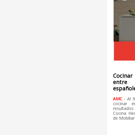
Cocina
entre
español
AMC
-
Al 
cocinar 
resultad
Cocina Hec
de Mobiliar