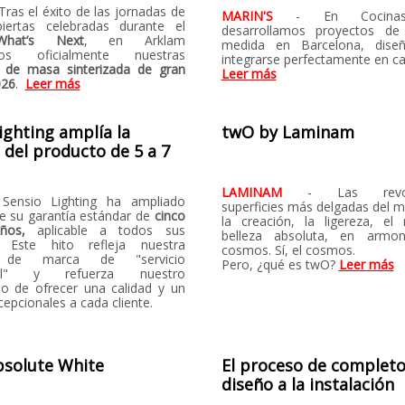
 Tras el éxito de las jornadas de
MARIN'S
- En Cocinas
iertas celebradas durante el
desarrollamos proyectos de
What’s Next
, en Arklam
medida en Barcelona, dise
mos oficialmente nuestras
integrarse perfectamente en ca
 de masa sinterizada de gran
Leer más
026
.
Leer más
ighting amplía la
twO by Laminam
 del producto de 5 a 7
LAMINAM
- Las revolu
 Sensio Lighting ha ampliado
superficies más delgadas del
te su garantía estándar de
cinco
la creación, la ligereza, el 
ños,
aplicable a todos sus
belleza absoluta, en armo
. Este hito refleja nuestra
cosmos. Sí, el cosmos.
 de marca de "servicio
Pero, ¿qué es twO?
Leer más
nal" y refuerza nuestro
 de ofrecer una calidad y un
epcionales a cada cliente.
solute White
El proceso de completo
diseño a la instalación