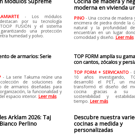
ón Módulos Supreme
Cocina de madera y ne
moderna en vivienda u
LAMIARTE
- Los módulos
PINO
- Una cocina de madera 
destacan por su tecnología
encimera de piedra donde la ca
 TOOP FUSIÓN y el sistema
natural y la profundidad de
 garantizando una protección
encuentran en un lugar don
ontra humedad y polvo.
comodidad y diseño.
Leer más
nto de armarios: Serie
TOP FORM amplía su gam
con cantos, zócalos y pers
TOP FORM + SERVICANTO
- 
P
- La serie Takuma reúne una
10 años investigando, 
colección de soluciones de
desarrolló el PET, un ma
mo de armarios diseñadas para
transformó el diseño del mo
organización, la funcionalidad y
cocina gracias a su res
del espacio interior.
Leer más
sostenibilidad y estabil
tiempo.
Leer más
es Arklam 2026: Taj
Descubre nuestra varie
Bianco Perlino
cocinas a medida y
personalizadas