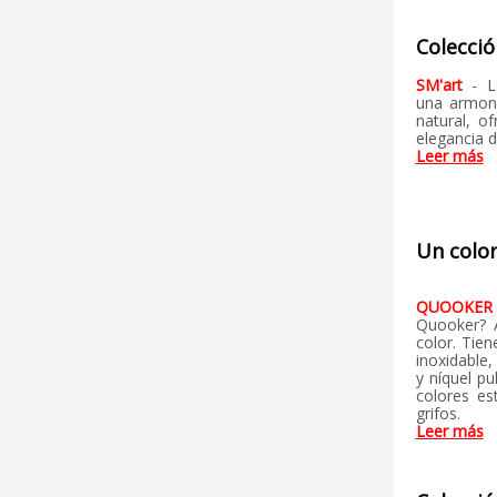
Colecció
SM'art
- 
una armoni
natural, o
elegancia d
Leer más
Un color
QUOOKE
Quooker? A
color. Tie
inoxidable
y níquel pu
colores es
grifos.
Leer más