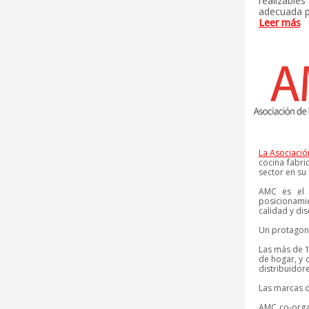
realizab
adecuada pa
Leer más
La Asociació
cocina fabri
sector en su
AMC es el p
posicionamie
calidad y di
Un protagonis
Las más de 1
de hogar, y 
distribuidor
Las marcas q
AMC co-orga