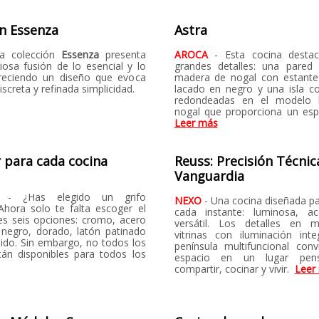
n Essenza
Astra
La colección
Essenza
presenta
AROCA
- Esta cocina desta
osa fusión de lo esencial y lo
grandes detalles: una pared 
freciendo un diseño que evoca
madera de nogal con estante
iscreta y refinada simplicidad.
lacado en negro y una isla c
redondeadas en el modelo 
nogal que proporciona un esp
Leer más
 para cada cocina
Reuss: Precisión Técnic
Vanguardia
R
- ¿Has elegido un grifo
NEXO
- Una cocina diseñada pa
hora solo te falta escoger el
cada instante: luminosa, a
nes seis opciones: cromo, acero
versátil. Los detalles en m
, negro, dorado, latón patinado
vitrinas con iluminación int
lido. Sin embargo, no todos los
península multifuncional conv
tán disponibles para todos los
espacio en un lugar pen
compartir, cocinar y vivir.
Leer