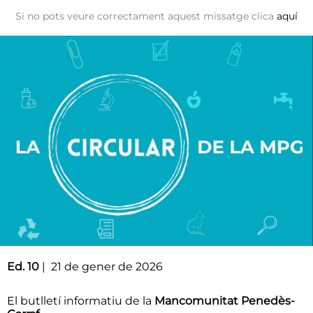
Si no pots veure correctament aquest missatge clica
aquí
Ed. 10
| 21 de gener de 2026
El butlletí informatiu de la
Mancomunitat Penedès-