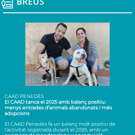
CAAD PENEDÈS
El CAAD tanca el 2025 amb balanç positiu:
menys entrades d’animals abandonats i més
adopcions
El CAAD Penedès fa un balanç molt positiu de
l’activitat registrada durant el 2025, amb un