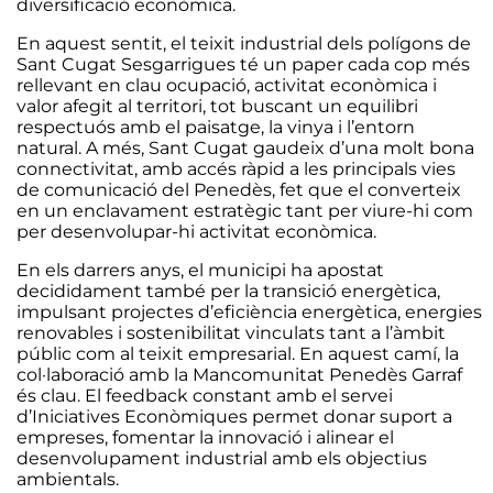
diversificació econòmica.
En aquest sentit, el teixit industrial dels polígons de
Sant Cugat Sesgarrigues té un paper cada cop més
rellevant en clau ocupació, activitat econòmica i
valor afegit al territori, tot buscant un equilibri
respectuós amb el paisatge, la vinya i l’entorn
natural. A més, Sant Cugat gaudeix d’una molt bona
connectivitat, amb accés ràpid a les principals vies
de comunicació del Penedès, fet que el converteix
en un enclavament estratègic tant per viure-hi com
per desenvolupar-hi activitat econòmica.
En els darrers anys, el municipi ha apostat
decididament també per la transició energètica,
impulsant projectes d’eficiència energètica, energies
renovables i sostenibilitat vinculats tant a l’àmbit
públic com al teixit empresarial. En aquest camí, la
col·laboració amb la Mancomunitat Penedès Garraf
és clau. El feedback constant amb el servei
d’Iniciatives Econòmiques permet donar suport a
empreses, fomentar la innovació i alinear el
desenvolupament industrial amb els objectius
ambientals.