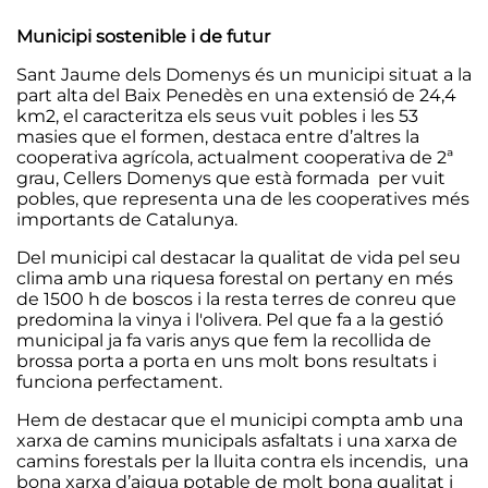
Municipi sostenible i de futur
Sant Jaume dels Domenys és un municipi situat a la
part alta del Baix Penedès en una extensió de 24,4
km2, el caracteritza els seus vuit pobles i les 53
masies que el formen, destaca entre d’altres la
cooperativa agrícola, actualment cooperativa de 2ª
grau, Cellers Domenys que està formada per vuit
pobles, que representa una de les cooperatives més
importants de Catalunya.
Del municipi cal destacar la qualitat de vida pel seu
clima amb una riquesa forestal on pertany en més
de 1500 h de boscos i la resta terres de conreu que
predomina la vinya i l'olivera. Pel que fa a la gestió
municipal ja fa varis anys que fem la recollida de
brossa porta a porta en uns molt bons resultats i
funciona perfectament.
Hem de destacar que el municipi compta amb una
xarxa de camins municipals asfaltats i una xarxa de
camins forestals per la lluita contra els incendis, una
bona xarxa d’aigua potable de molt bona qualitat i