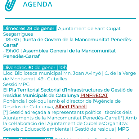
Dimecres 28 de gener |
Ajuntament de Sant Cugat
Sesgarrigues
· 18h30 |
Junta de Govern de la Mancomunitat Penedès-
Garraf
· 19h00 |
Assemblea General de la Mancomunitat
Penedès-Garraf
Divendres 30 de gener | 10h
Lloc: Biblioteca municipal Mn. Joan Avinyó | C. de la Verge
de Montserrat, 49 · Cubelles
Sessió MPG
El Pla Territorial Sectorial d’Infraestructures de Gestió de
Residus Municipals de Catalunya
PINFRECAT
Ponència i col·loqui amb el director de l'Agència de
Residus de Catalunya,
Albert Planell
[*] Sessió adreçada a representants polítics i tècnics dels
Ajuntaments de la Mancomunitat Penedès-Garraf[*] Amb
la col·laboració de l'Ajuntament de CubellesOrganitza:
Serveis d'Educació ambiental i Gestió de residus |
MPG