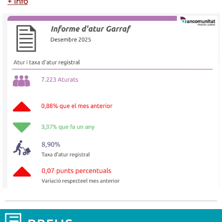
+ info