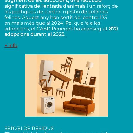
augment de les adopcions, una reducció
significativa de l’entrada d’animals
i un reforç de
les polítiques de control i gestió de colònies
felines. Aquest any han sortit del centre 125
animals més que al 2024. Pel que fa a les
adopcions, el CAAD Penedès ha aconseguit
870
adopcions durant el 2025
.
+ info
SERVEI DE RESIDUS