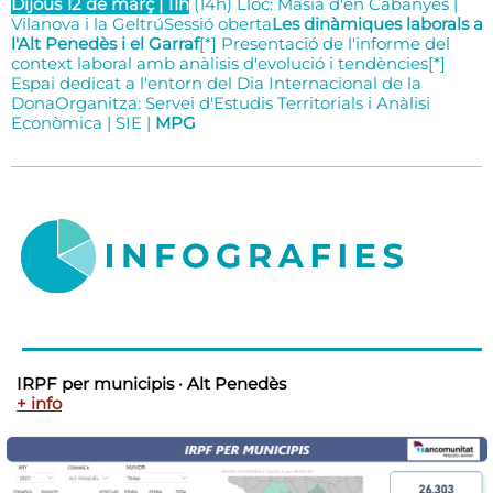
Dijous 12 de març | 11h
(14h) Lloc: Masia d'en Cabanyes |
Vilanova i la GeltrúSessió oberta
Les dinàmiques laborals a
l'Alt Penedès i el Garraf
[*] Presentació de l'informe del
context laboral amb anàlisis d'evolució i tendències[*]
Espai dedicat a l'entorn del Dia Internacional de la
DonaOrganitza: Servei d'Estudis Territorials i Anàlisi
Econòmica | SIE |
MPG
IRPF per municipis · Alt Penedès
+ info