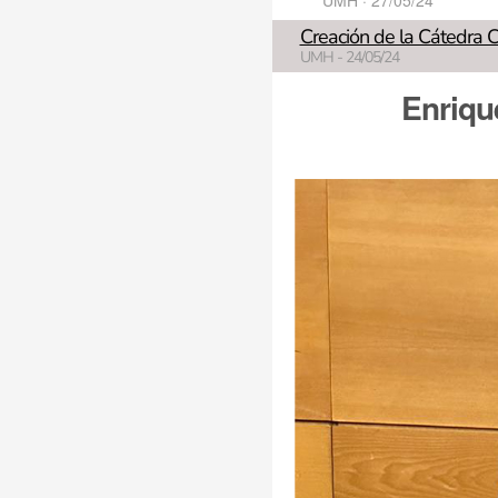
UMH · 27/05/24
Creación de la Cátedra C
UMH - 24/05/24
Enriqu