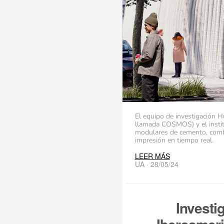
El equipo de investigación H
llamada COSMOS) y el institu
modulares de cemento, combin
impresión en tiempo real.
LEER MÁS
UA · 28/05/24
Investi