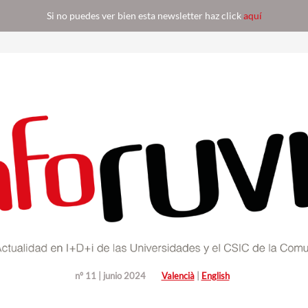
Si no puedes ver bien esta newsletter haz click
aquí
nº 11 | junio 2024
Valencià
|
English