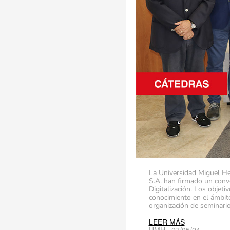
La Universidad Miguel He
S.A. han firmado un conve
Digitalización. Los objeti
conocimiento en el ámbito
organización de seminario
LEER MÁS