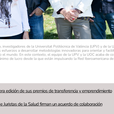
 investigadores de la Universitat Politècnica de València (UPV) y de la U
esfuerzos a desarrollar metodologías innovadoras para orientar y facili
o el mundo. En este contexto, el equipo de la UPV y la UOC acaba de con
ánimo de lucro desde la que están impulsando la Red Iberoamericana de 
era edición de sus premios de transferencia y emprendimiento
e Juristas de la Salud firman un acuerdo de colaboración