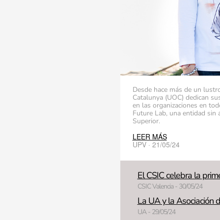
Desde hace más de un lustro,
Catalunya (UOC) dedican sus 
en las organizaciones en tod
Future Lab, una entidad sin 
Superior.
LEER MÁS
UPV · 21/05/24
El CSIC celebra la prim
CSIC Valencia - 30/05/24
La UA y la Asociación d
UA - 29/05/24