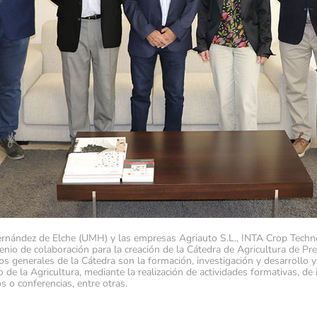
rnández de Elche (UMH) y las empresas Agriauto S.L., INTA Crop Techn
nio de colaboración para la creación de la Cátedra de Agricultura de Prec
vos generales de la Cátedra son la formación, investigación y desarrollo y
 de la Agricultura, mediante la realización de actividades formativas, de 
s o conferencias, entre otras.