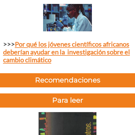
>>>
Por qué los jóvenes científicos africanos
deberían ayudar en la investigación sobre el
cambio climático
Recomendaciones
Para leer