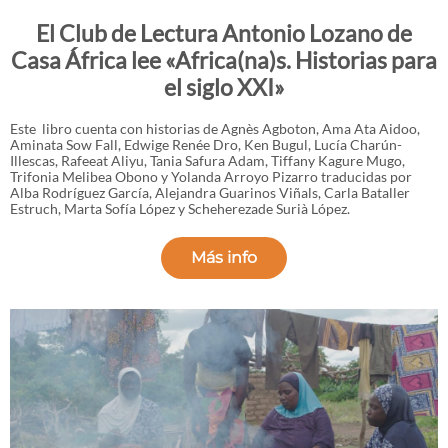
El Club de Lectura Antonio Lozano de
Casa África lee «Africa(na)s. Historias para
el siglo XXI»
Este libro cuenta con historias de Agnès Agboton, Ama Ata Aidoo,
Aminata Sow Fall, Edwige Renée Dro, Ken Bugul, Lucía Charún-
Illescas, Rafeeat Aliyu, Tania Safura Adam, Tiffany Kagure Mugo,
Trifonia Melibea Obono y Yolanda Arroyo Pizarro traducidas por
Alba Rodríguez García, Alejandra Guarinos Viñals, Carla Bataller
Estruch, Marta Sofía López y Scheherezade Surià López.
Más info