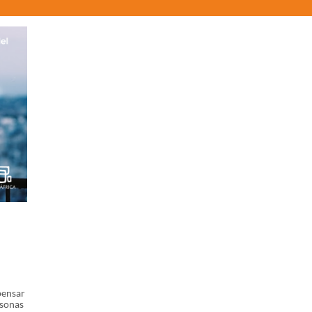
pensar
rsonas