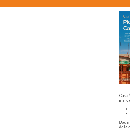
Casa 
marcar
Dada l
de la 