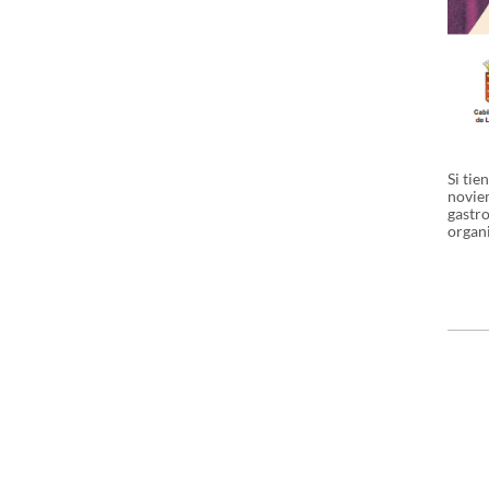
Si tie
noviem
gastro
organi