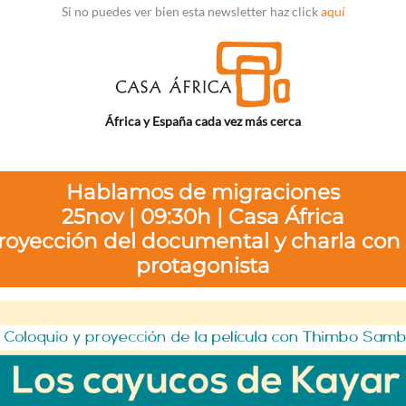
Si no puedes ver bien esta newsletter haz click
aquí
África y España cada vez más cerca
Hablamos de migraciones
25nov | 09:30h | Casa África
royección del documental y charla con 
protagonista