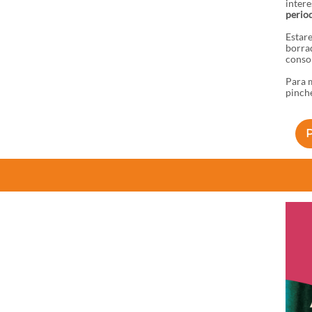
intere
period
Estar
borra
conson
Para m
pinche
P