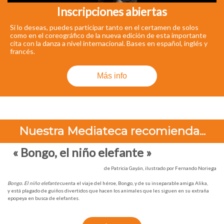
Inscripciones abiertas
Si lo deseas, puedes participar tanto en el certamen de solos
como en el coreográfico de la nueva edición de esta importante
cita con la danza a nivel internacional. Bases en español, inglés y
francés.
Más info
Nuestra Mediateca recomienda...
«
Bongo, el niño elefante »
de Patricia Gayán, ilustrado por Fernando Noriega
Bongo. El niño elefante
cuenta el viaje del héroe, Bongo, y de su inseparable amiga Alika,
y está plagado de guiños divertidos que hacen los animales que les siguen en su extraña
epopeya en busca de elefantes.