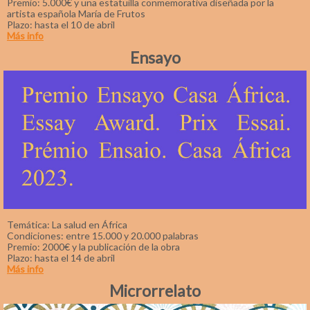
Premio: 5.000€ y una estatuilla conmemorativa diseñada por la
artista española María de Frutos
Plazo: hasta el 10 de abril
Más info
Ensayo
Temática: La salud en África
Condiciones: entre 15.000 y 20.000 palabras
Premio: 2000€ y la publicación de la obra
Plazo: hasta el 14 de abril
Más info
Microrrelato