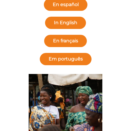
En español
In English
En français
Em português