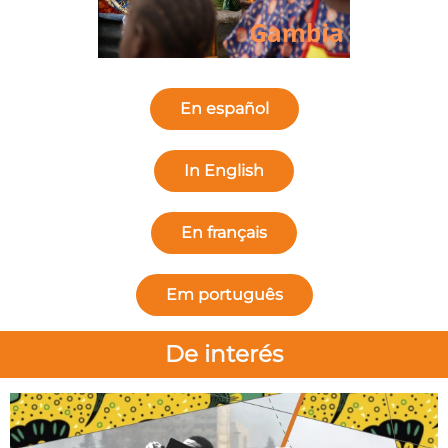
En español
In English
En français
Em português
De interés