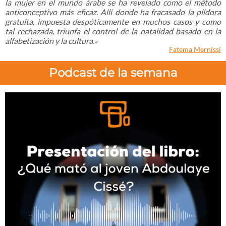
la mujer en el mundo árabe se ha revelado como el método
anticonceptivo más eficaz. Allí donde ha fracasado la píldora
gratuita, impuesta despóticamente en muchos casos y como
tal rechazada, triunfa el control de la natalidad basado en la
alfabetización y la cultura.
»
Fatema Mernissi
Podcast de la semana