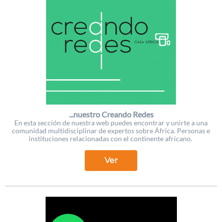
...nuestro Creando Redes
En esta sección de nuestra web puedes encontrar y unirte a una
comunidad multidisciplinar de expertos sobre África. Personas e
instituciones relacionadas con el continente africano.
Ver