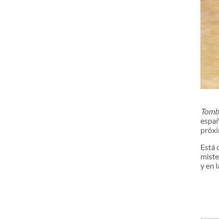
Tomb
españ
próxi
Está 
miste
y en 