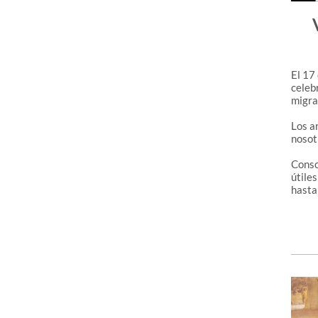
El 17
celeb
migrat
Los a
nosot
Consc
útile
hasta 