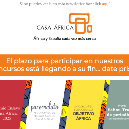
Si no puedes ver bien esta newsletter haz click
aquí
África y España cada vez más cerca
El plazo para participar en nuestros
cursos está llegando a su fin... date pri