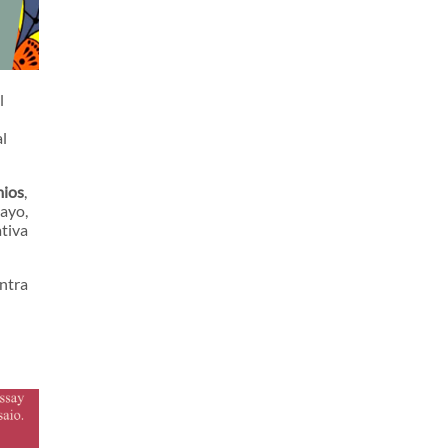
l
l
mios
,
sayo,
ativa
ntra