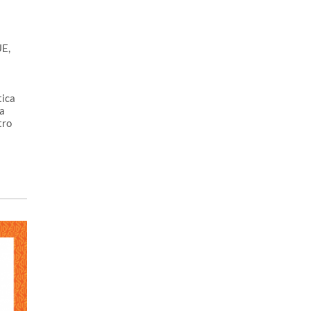
UE,
tica
a
tro