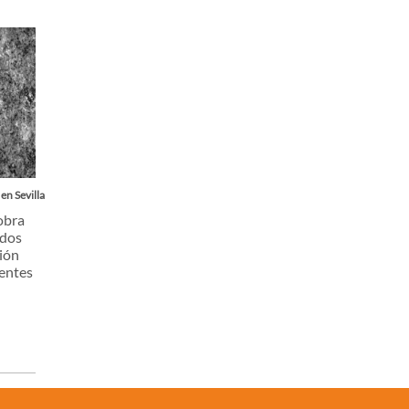
 en Sevilla
obra
 dos
ión
ientes