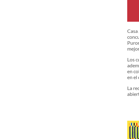
Casa 
concu
Puror
mejor
Los c
ademá
en co
en el 
La re
abier