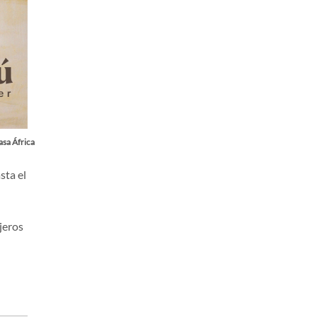
asa África
sta el
jeros