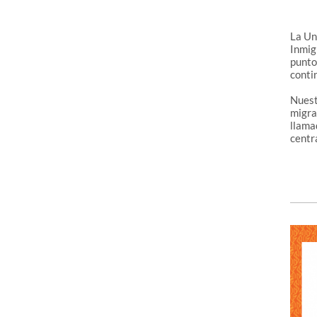
La Un
Inmig
punto
conti
Nuest
migra
llamad
centr