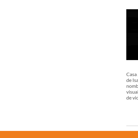
Casa 
de Is
nombr
visua
de vio