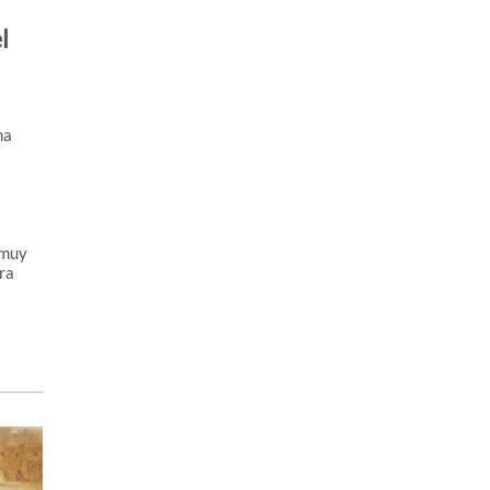
l
ma
 muy
ra