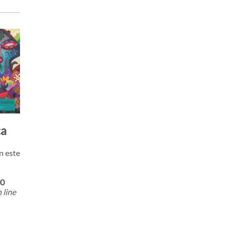
ca
n este
00
 line