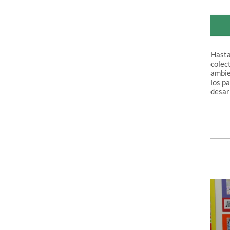
Hasta
colec
ambie
los p
desarr