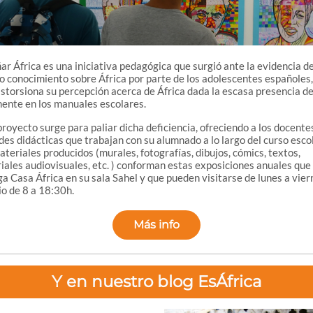
ar África es una iniciativa pedagógica que surgió ante la evidencia de
o conocimiento sobre África por parte de los adolescentes españoles,
istorsiona su percepción acerca de África dada la escasa presencia de
nente en los manuales escolares.
proyecto surge para paliar dicha deficiencia, ofreciendo a los docente
des didácticas que trabajan con su alumnado a lo largo del curso escol
teriales producidos (murales, fotografías, dibujos, cómics, textos,
iales audiovisuales, etc. ) conforman estas exposiciones anuales que
ga Casa África en su sala Sahel y que pueden visitarse de lunes a vier
io de 8 a 18:30h.
Más info
Y en nuestro blog EsÁfrica