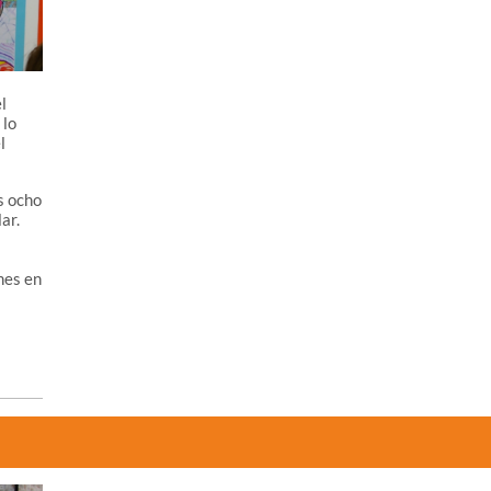
l
 lo
l
s ocho
ar.
nes en