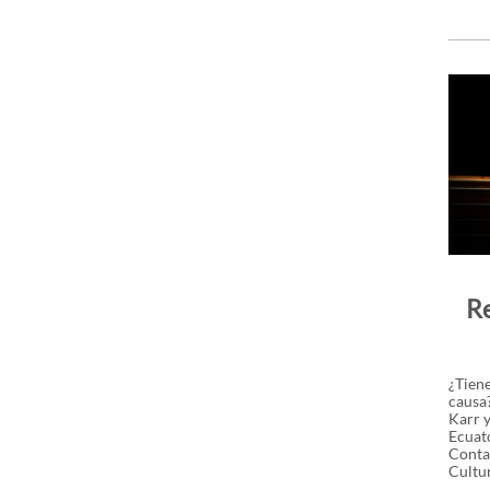
Re
¿Tiene
causa?
Karr 
Ecuato
Contar
Cultur