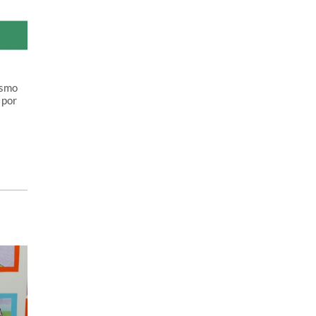
ismo
 por