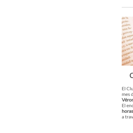
C
El Cl
mes d
Véron
El en
horas
a tra