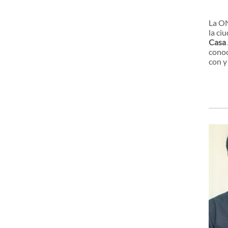
La ON
la ci
Casa 
conoc
con y