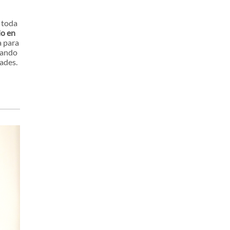
 toda
io en
a para
jando
ades.