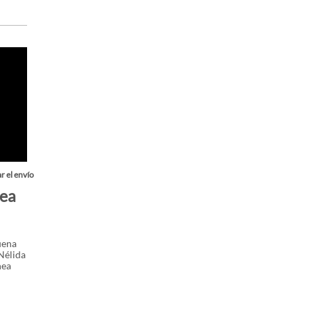
r el envío
nea
uena
Nélida
nea