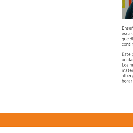
Enseñ
escas
que d
conti
Este 
unida
Los ma
mater
alber
horar