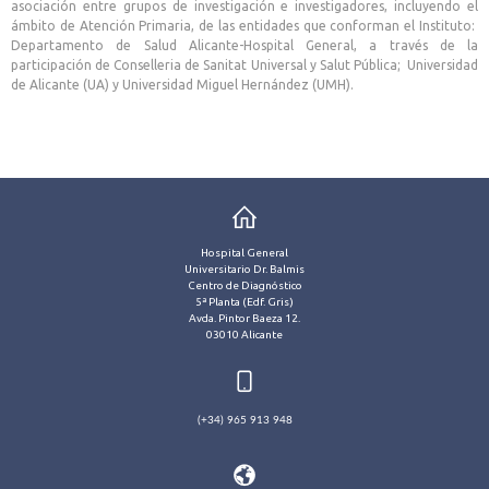
asociación entre grupos de investigación e investigadores, incluyendo el
ámbito de Atención Primaria, de las entidades que conforman el Instituto:
Departamento de Salud Alicante-Hospital General, a través de la
participación de Conselleria de Sanitat Universal y Salut Pública; Universidad
de Alicante (UA) y Universidad Miguel Hernández (UMH).
Hospital General
Universitario Dr. Balmis
Centro de Diagnóstico
5ª Planta (Edf. Gris)
Avda. Pintor Baeza 12.
03010 Alicante
(+34) 965 913 948