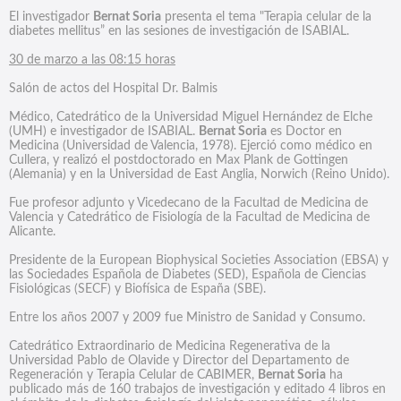
El investigador
Bernat Soria
presenta el tema "Terapia celular de la
diabetes mellitus” en las sesiones de investigación de ISABIAL.
30 de marzo a las 08:15 horas
Salón de actos del Hospital Dr. Balmis
Médico, Catedrático de la Universidad Miguel Hernández de Elche
(UMH) e investigador de ISABIAL.
Bernat Soria
es Doctor en
Medicina (Universidad de Valencia, 1978). Ejerció como médico en
Cullera, y realizó el postdoctorado en Max Plank de Gottingen
(Alemania) y en la Universidad de East Anglia, Norwich (Reino Unido).
Fue profesor adjunto y Vicedecano de la Facultad de Medicina de
Valencia y Catedrático de Fisiología de la Facultad de Medicina de
Alicante.
Presidente de la European Biophysical Societies Association (EBSA) y
las Sociedades Española de Diabetes (SED), Española de Ciencias
Fisiológicas (SECF) y Biofísica de España (SBE).
Entre los años 2007 y 2009 fue Ministro de Sanidad y Consumo.
Catedrático Extraordinario de Medicina Regenerativa de la
Universidad Pablo de Olavide y Director del Departamento de
Regeneración y Terapia Celular de CABIMER,
Bernat Soria
ha
publicado más de 160 trabajos de investigación y editado 4 libros en