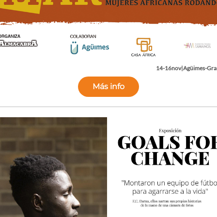
14-16nov|Agüimes-Gra
Más info