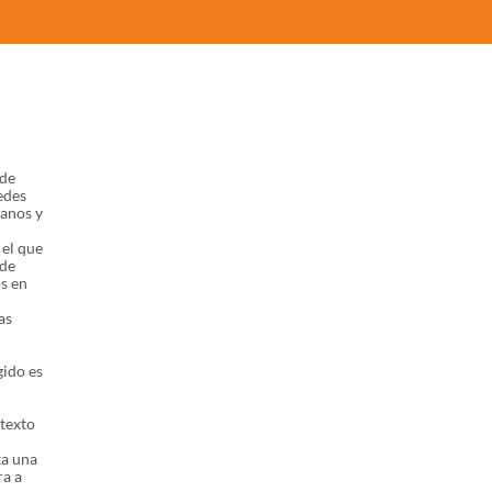
 de
edes
canos y
el que
 de
s en
as
gido es
texto
ta una
a a