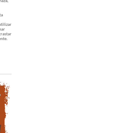
naza,
ta
tilizar
har
trastar
ente.