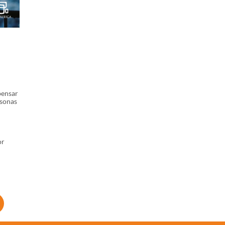
pensar
rsonas
or