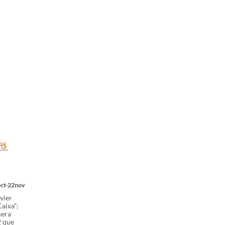
ct-22nov
vier
aixa”;
mera
2 que