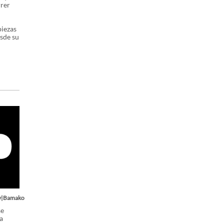
rrer
piezas
esde su
v|Bamako
se
a