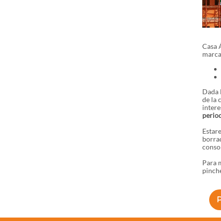
Casa 
marcar
Dada l
de la 
intere
period
Estar
borra
conson
Para m
pinche
P