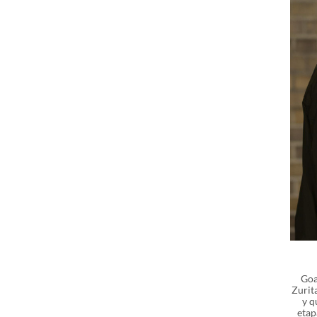
Goa
Zurit
y q
etap