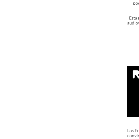
pod
Esta 
audiov
Los En
convir