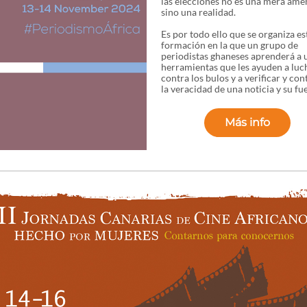
las elecciones no es una mera ame
sino una realidad.
Es por todo ello que se organiza es
formación en la que un grupo de
periodistas ghaneses aprenderá a u
herramientas que les ayuden a luc
contra los bulos y a verificar y con
la veracidad de una noticia y su fu
Más info