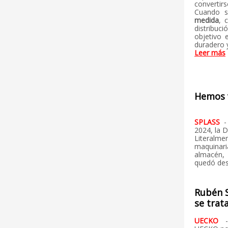
converti
Cuando s
medida
, 
distribu
objetivo 
duradero 
Leer más
Hemos 
SPLASS
-
2024, la 
Literal
maquinar
almacén, 
quedó des
Rubén S
se trat
UECKO