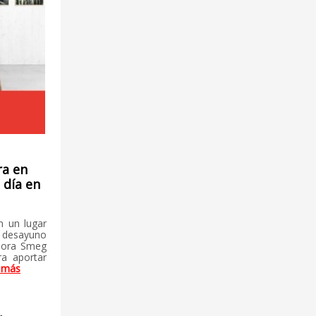
ra en
 día en
n un lugar
 desayuno
adora Smeg
ra aportar
 más