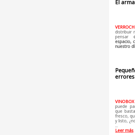
El arma
VERROC
distribui
pensar
espacio, 
nuestro dí
Pequeñ
errores
VINOBO
puede pa
que basta
fresco, qu
y listo, ¿
...
Leer más