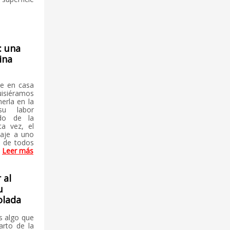
: una
ina
te en casa
uisiéramos
erla en la
su labor
ndo de la
ta vez, el
naje a uno
s de todos
.
Leer más
 al
u
olada
es algo que
arto de la