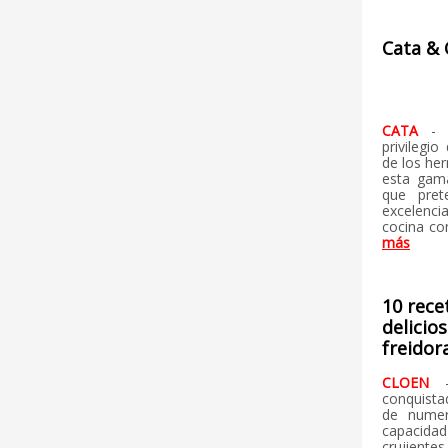
Cata & 
CATA
-
privilegi
de los he
esta gama
que pret
excelencia
cocina co
más
10 rece
delicio
freidor
CLOEN
conquista
de numer
capacid
crujiente