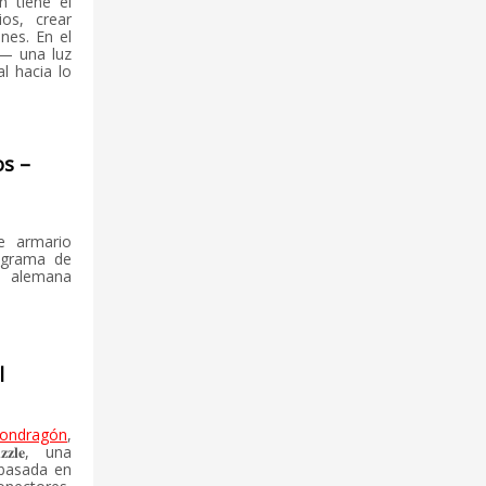
n tiene el
os, crear
nes. En el
a— una luz
l hacia lo
os –
de armario
ograma de
 alemana
l
ondragón
,
𝐳𝐥𝐞, una
 basada en