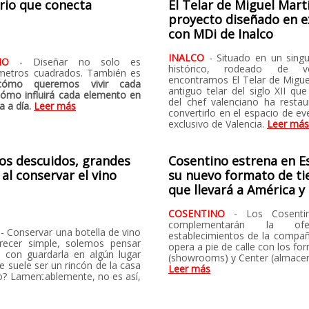
rio que conecta
El Telar de Miguel Martí
proyecto diseñado en e
con MDi de Inalco
INALCO
- Situado en un sing
HIO
- Diseñar no solo es
histórico, rodeado de ve
r metros cuadrados. También es
encontramos El Telar de Migue
cómo queremos vivir cada
antiguo telar del siglo XII qu
cómo influirá cada elemento en
del chef valenciano ha resta
a a día.
Leer más
convertirlo en el espacio de e
exclusivo de Valencia.
Leer más
os descuidos, grandes
Cosentino estrena en 
 al conservar el vino
su nuevo formato de ti
que llevará a América y
COSENTINO
- Los Cosenti
complementarán la of
X
- Conservar una botella de vino
establecimientos de la compañ
recer simple, solemos pensar
opera a pie de calle con los fo
 con guardarla en algún lugar
(showrooms) y Center (almacen
e suele ser un rincón de la casa
Leer más
no? Lamentablemente, no es así,