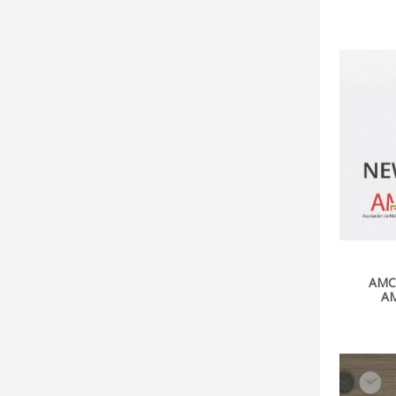
AMC
A