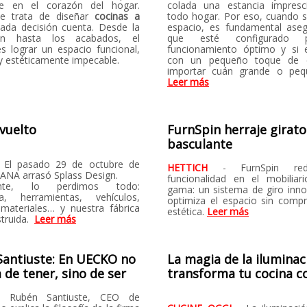
rse en el corazón del hogar.
colada una estancia impresc
e trata de diseñar
cocinas a
todo hogar. Por eso, cuando s
cada decisión cuenta. Desde la
espacio, es fundamental ase
ción hasta los acabados, el
que esté configurado 
es lograr un espacio funcional,
funcionamiento óptimo y si 
y estéticamente impecable.
con un pequeño toque de es
importar cuán grande o peq
Leer más
vuelto
FurnSpin herraje girato
basculante
 El pasado 29 de octubre de
HETTICH
- FurnSpin red
DANA arrasó Splass Design.
funcionalidad en el mobiliar
mente, lo perdimos todo:
gama: un sistema de giro inn
ia, herramientas, vehículos,
optimiza el espacio sin comp
materiales… y nuestra fábrica
estética.
Leer más
truida.
Leer más
antiuste: En UECKO no
La magia de la iluminac
a de tener, sino de ser
transforma tu cocina c
- Rubén Santiuste, CEO de