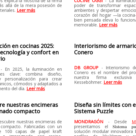
explica la filosofía de la firma
CUCINE OGGI
- La iluminació
s allá de la mera posesión de
poder de transformar espaci
teriales.
Leer más
ambientes y despertar emocio
corazón del hogar —la cocin
bien pensada eleva lo funciona
memorable.
Leer más
ción en cocinas 2025:
Interiorismo de armari
 tecnología y confort en
Conero
rio
DB GROUP
- Interiorismo 
A
- En 2025, la iluminación en
Conero es el nombre del pr
es clave: combina diseño,
nuestra firma exclusiva
y personalización para crear
Kesseböhmer.
Leer más
únicos, cómodos y adaptados a
nto del día.
Leer más
re nuestras encimeras
Diseña sin límites con e
inado compacto
Sistema Puzzle
escubre nuestras encimeras de
MONDRAGÓN
- Desde
M
 compacto. Fabricadas con un
presentamos el 𝐒𝐢𝐬𝐭𝐞𝐦𝐚 𝐩𝐮
e 100 capas de papel kraft
solución modular innovadora