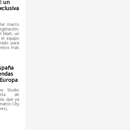
: un
xclusiva
ular marco
getación,
l Mart, un
e el equipo
urado para
ventos más
España
endas
 Europa
no Studio
erta de
ía, que ya
rmatos City
es).