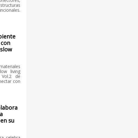
nectores,
ructuras
ncionales.
biente
 con
 slow
materiales
low living
 Vol.2 de
nectar con
labora
la
 en su
ra celebra