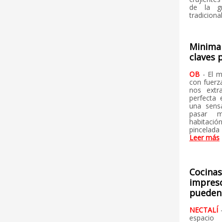
de la gr
tradiciona
Minimal
claves 
OB
- El 
con fuerz
nos extr
perfecta e
una sensa
pasar m
habitaci
pincelada
Leer más
Cocinas
impresc
pueden 
NECTALÍ
espacio