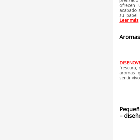
prensado
ofrecen
acabado s
su papel 
Leer más
Aromas 
DISENO
frescura, 
aromas q
sentir viv
Pequeño
– diseñ