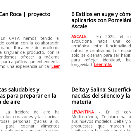
Can Roca | proyecto
6 Estilos en auge y cóm
aplicarlos con Porcelán
Ascale
ASCALE
- En 2025, el int
 En CATA hemos tenido el
evoluciona hacia una com
o de contar con la colaboración
armónica entre funcionalidad
rmanos Roca en el desarrollo de
natural y creatividad. Los esp
 singular de producto, con la
solo se diseñan para ser habit
endemos ofrecer la máxima
para reflejar identidad, bi
 para aquéllos que entienden la
longevidad.
Leer más
mo una experiencia única.
Leer
tas saludables y
Delta y Salina: Superfici
sas para preparar en la
nacidas del silencio y la
a de aire
materia
- La freidora de aire ha
LEVANTINA
- En el cor
do los corazones y las cocinas
Mediterráneo, Techlam ha p
osas personas gracias a su
sus nuevos modelos Delta y S
ad para cocinar alimentos
propuestas que marcan 
s y deliciosos con una fracción
capítulo en la evolución de la