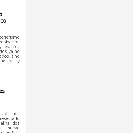
o
ico
eriorismo
binación
, estética
acios ya no
ados, sino
enestar y
es
azón del
resentado
alina, dos
un nuevo
 superficie