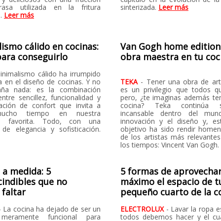
asa utilizada en la fritura
sinterizada.
Leer más
l.
Leer más
ismo cálido en cocinas:
Van Gogh home edition
para conseguirlo
obra maestra en tu coc
minimalismo cálido ha irrumpido
a en el diseño de cocinas. Y no
TEKA
- Tener una obra de ar
aña nada: es la combinación
es un privilegio que todos q
ntre sencillez, funcionalidad y
pero, ¿te imaginas además ten
ción de confort que invita a
cocina? Teka continúa 
ucho tiempo en nuestra
incansable dentro del mu
ón favorita. Todo, con una
innovación y el diseño y, es
 de elegancia y sofisticación.
objetivo ha sido rendir home
de los artistas más relevante
los tiempos: Vincent Van Gogh
 a medida: 5
5 formas de aprovechar
indibles que no
máximo el espacio de t
faltar
pequeño cuarto de la c
- La cocina ha dejado de ser un
ELECTROLUX
- Lavar la ropa 
 meramente funcional para
todos debemos hacer y el cu