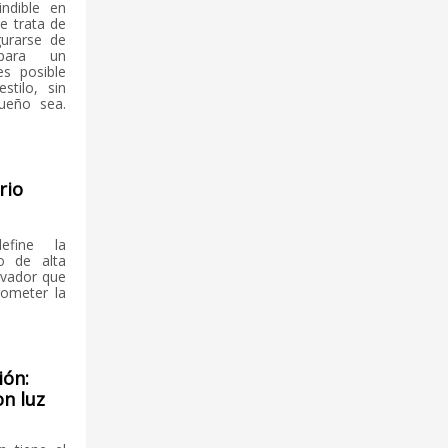
indible en
e trata de
gurarse de
para un
es posible
tilo, sin
ueño sea.
rio
efine la
io de alta
ovador que
rometer la
ión:
on luz