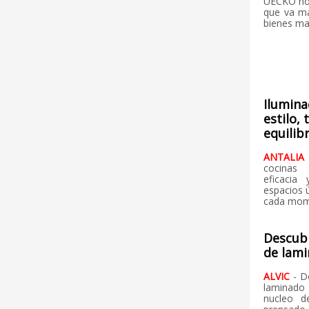
UECKO nos 
que va má
bienes ma
Ilumina
estilo,
equilib
ANTALI
cocinas 
eficacia 
espacios 
cada mome
Descub
de lam
ALVIC
- D
laminado
nucleo d