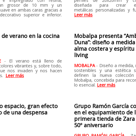
 e impregnado con resina,
perfiles de 20x20mm y co
 un grosor de 10 mm y un
diseñada para crear est
uave en ambas caras gracias a
metálicas personalizadas y fu
decorativo superior e inferior.
Leer más
de verano en la cocina
Mobalpa presenta “Am
Duna”: diseño a medida
alma costera y espíritu
living
VE
- El verano está lleno de
MOBALPA
- Diseño a medida, 
colores vibrantes y, sobre todo,
sostenibles y una estética s
ue nos invaden y nos hacen
definen la nueva colección
os.
Leer más
Mobalpa, concebida para reco
lo esencial.
Leer más
 espacio, gran efecto
Grupo Ramón García co
o de una despensa
en el equipamiento de 
primera tienda de Zara
50º aniversario
GRUPO RAMÓN GARCÍA
- Za