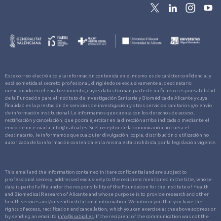
Este correo electrónico y la información contenida en el mismo es de carácter confidencial y
está sometida al secreto profesional, dirigiéndose exclusivamente al destinatario
mencionado en el encabezamiento, cuyos datos forman parte de un fichero responsabilidad
de la Fundación para el Instituto de Investigación Sanitaria y Biomédica de Alicante y cuya
finalidad es la prestación de servicios de investigación y otros servicios sanitarios y/o envío
de información institucional. Le informamos que cuenta con los derechos de acceso,
rectificación y cancelación, que podrá ejercitar en la dirección arriba indicada o mediante el
envío de un e-mail a
info@isabial.es
. Si el receptor de la comunicación no fuera el
destinatario, le informamos que cualquier divulgación, copia, distribución o utilización no
autorizada de la información contenida en la misma está prohibida por la legislación vigente.
This email and the information contained in it are confidential and are subject to
professional secrecy, addressed exclusively to the recipient mentioned in the title, whose
data is part of a file under the responsibility of the Foundation for the Institute of Health
and Biomedical Research of Alicante and whose purpose is to provide research and other
health services and/or send institutional information. We inform you that you have the
rights of access, rectification and cancellation, which you can exercise at the above address or
by sending an email to
info@isabial.es
. If the recipient of the communication was not the