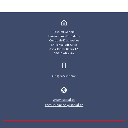
Hospital General
Universitario Dr. Balmis
Centro de Diagnóstico
5ª Planta (Edf. Gris)
Avda. Pintor Baeza 12.
03010 Alicante
(+34) 965 913 948
www.isabial.es
comunicacion@isabial.es