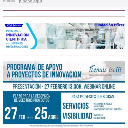
ISABIAL
pinche aq
uí
.