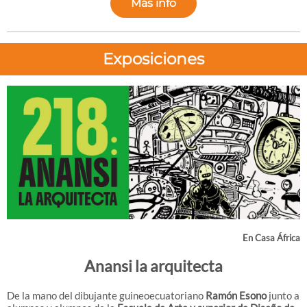
Más info
Exposiciones
En Casa África
Anansi la arquitecta
De la mano del dibujante guineoecuatoriano
Ramón Esono
junto a