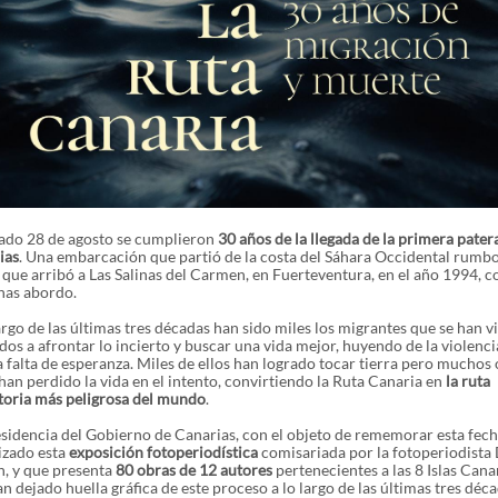
sado 28 de agosto se cumplieron
30 años de la llegada de la primera pater
ias
. Una embarcación que partió de la costa del Sáhara Occidental rumbo
y que arribó a Las Salinas del Carmen, en Fuerteventura, en el año 1994, c
nas abordo.
argo de las últimas tres décadas han sido miles los migrantes que se han v
os a afrontar lo incierto y buscar una vida mejor, huyendo de la violenci
a falta de esperanza. Miles de ellos han logrado tocar tierra pero muchos 
han perdido la vida en el intento, convirtiendo la Ruta Canaria en
la ruta
toria más peligrosa del mundo
.
sidencia del Gobierno de Canarias, con el objeto de rememorar esta fech
izado esta
exposición fotoperiodística
comisariada por la fotoperiodista 
n, y que presenta
80 obras de 12 autores
pertenecientes a las 8 Islas Cana
n dejado huella gráfica de este proceso a lo largo de las últimas tres déca