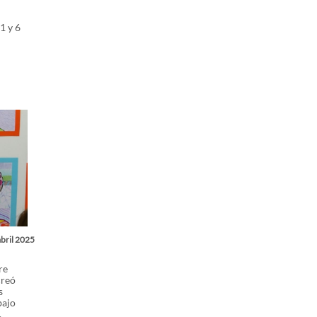
1 y 6
abril 2025
re
creó
s
bajo
,