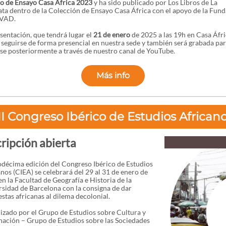
o de Ensayo Casa África 2023
y ha sido publicado por Los Libros de La
ta dentro de la Colección de Ensayo Casa África con el apoyo de la Fun
VAD.
sentación, que tendrá lugar el
21 de enero
de 2025 a las 19h en Casa Áfri
seguirse de forma presencial en nuestra sede y también será grabada pa
se posteriormente a través de nuestro canal de YouTube.
Más info
II Congreso Ibérico de Estudios African
cripción abierta
odécima edición del Congreso Ibérico de Estudios
nos (CIEA) se celebrará del 29 al 31 de enero de
n la Facultad de Geografía e Historia de la
sidad de Barcelona con la consigna de dar
stas africanas al dilema decolonial.
zado por el Grupo de Estudios sobre Cultura y
ación – Grupo de Estudios sobre las Sociedades