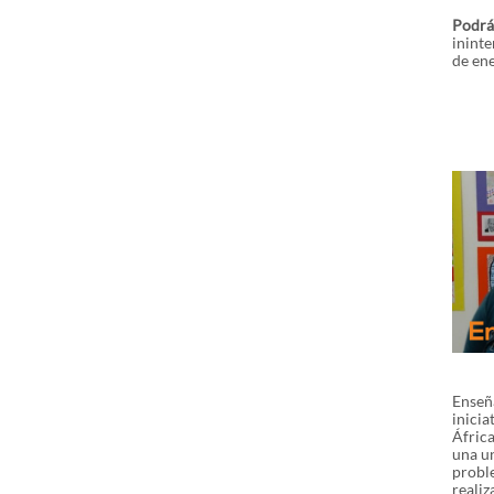
Podrá 
ininte
de en
Enseñ
inicia
África
una un
proble
realiz