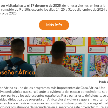
ser visitada hasta el 17 de enero de 2025
, de lunes a viernes, en horario
rrumpido de 9 a 18h, excepto los días 24, 25 y 31 de diciembre de 2024 y 
ero de 2025.
Más info
Hasta 
ar África es uno de los programas más importantes de Casa África. Una
tiva pedagógica que surgió ante la evidencia del escaso conocimiento sob
 por parte de los adolescentes españoles. Para paliar esta deficiencia, se 
idad didáctica que presenta un África plural y diversa que, sin ocultar lo
mas, hace énfasis en sus avances positivos. Esta exposición recoge el tra
ado por los alumnos de secundaria en el marco de este proyecto: murales