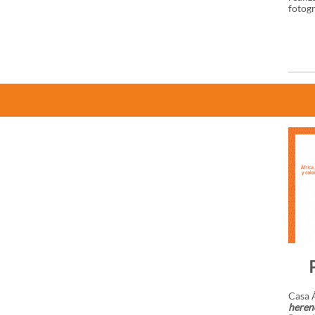
fotogr
Casa Á
herenc