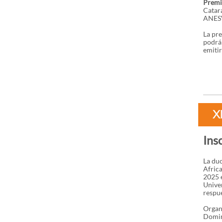
Premi
Catara
ANES
La pre
podrá 
emitir
X
Ins
La du
Africa
2025 e
Univer
respue
Organi
Domin