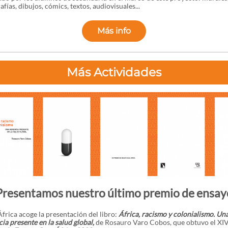
afías, dibujos, cómics, textos, audiovisuales...
Más info
Más Actividades
Presentamos nuestro último premio de ensay
frica acoge la presentación del libro:
África, racismo y colonialismo. Un
ia presente en la salud global,
de Rosauro Varo Cobos, que obtuvo el XI