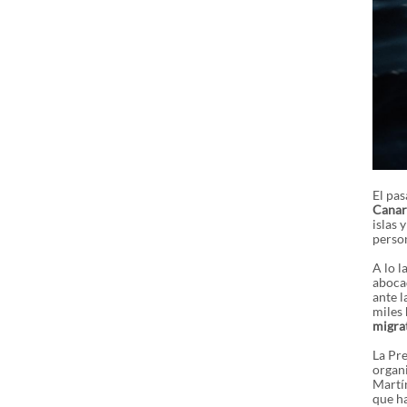
El pa
Canar
islas 
perso
A lo l
abocad
ante l
miles 
migra
La Pre
organ
Martí
que ha