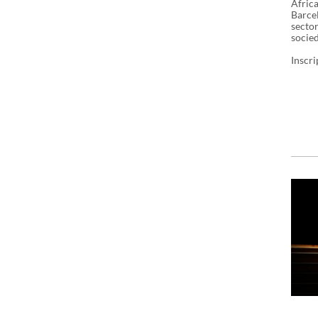
Afric
Barcel
sector
socied
Inscri