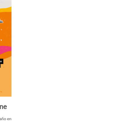
une
 año en