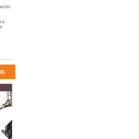
dación
ca,
ra
os