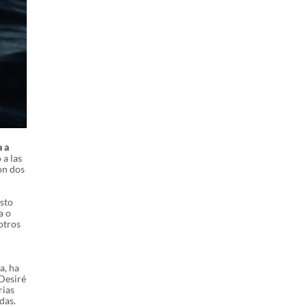
a a
 a las
on dos
isto
a o
otros
a, ha
Desiré
rias
das.