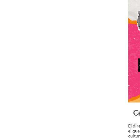
Ce
El dir
el que
cultu