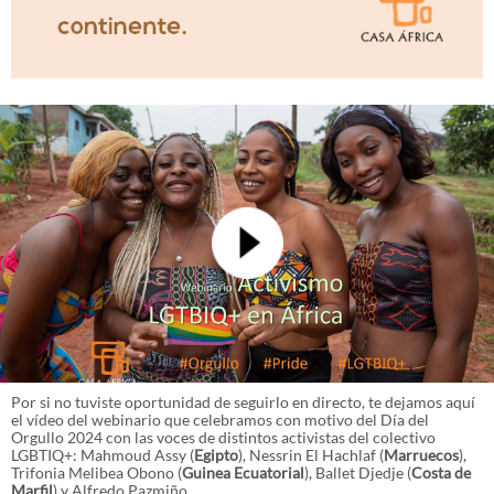
Por si no tuviste oportunidad de seguirlo en directo, te dejamos aquí
el vídeo del webinario que celebramos con motivo del Día del
Orgullo 2024 con las voces de distintos activistas del colectivo
LGBTIQ+: Mahmoud Assy (
Egipto
), Nessrin El Hachlaf (
Marruecos
),
Trifonia Melibea Obono (
Guinea Ecuatorial
), Ballet Djedje (
Costa de
Marfil
) y Alfredo Pazmiño.