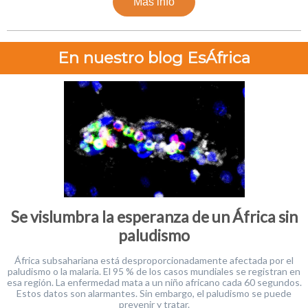
Más info
En nuestro blog EsÁfrica
Se vislumbra la esperanza de un África sin
paludismo
África subsahariana está desproporcionadamente afectada por el
paludismo o la malaria. El 95 % de los casos mundiales se registran en
esa región. La enfermedad mata a un niño africano cada 60 segundos.
Estos datos son alarmantes. Sin embargo, el paludismo se puede
prevenir y tratar.