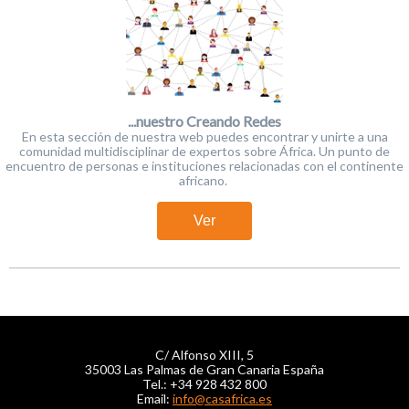
...nuestro Creando Redes
En esta sección de nuestra web puedes encontrar y unirte a una
comunidad multidisciplinar de expertos sobre África. Un punto de
encuentro de personas e instituciones relacionadas con el continente
africano.
Ver
C/ Alfonso XIII, 5
35003 Las Palmas de Gran Canaria España
Tel.: +34 928 432 800
Email:
info@casafrica.es