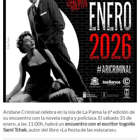
Aridane Criminal celebra en la isla de La Palma la 6ª edición de
su encuentro con la novela negra y policiaca. El sábado 31 de
enero, a las 11:00h, habrá un
encuentro con el escritor togolés
Sami Tchak
, autor del libro «La fiesta de las máscaras».