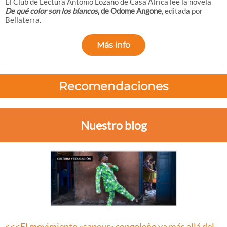
El Club de Lectura Antonio Lozano de Casa África lee la novela
De qué color son los blancos
, de Odome Angone
, editada por
Bellaterra.
Más info
Recomendaciones
Nuestro blog
<<<El movimiento «sapeur» congoleño va más allá del