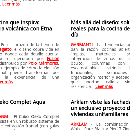
”.
Leer más
ina que inspira:
Más allá del diseño: sol
ia volcánica con Etna
reales para la cocina de
día
 En el corazón de la tienda de
GARBIANTI
- Las tendencias a
egatto
, el diseño cobra vida en
dan la razón: cocinas abiert
o donde cada detalle cuenta.
limpias, materiales sost
yecto, ejecutado por
Fusion
integración de zonas de a
distribuido por
Polo Mármores
,
oculto, columnas con 
ro ejemplo de cómo la elección
escamoteables, vitrinas de
rial puede transformar por
funcionales, solucion
o la experiencia de una
organización interior y acabad
er más
que aportan calidez si
resistencia.
Leer más
eko Complet Aqua
Arklam viste las fachad
un exclusivo proyecto 
viviendas unifamiliares 
OGGI
- El
Cubo Oeko Complet
nsiste en un robusto sistema de
ARKLAM
- La combinación
e extracción frontal (con guías
White, Pure Black y Pier17 Zi