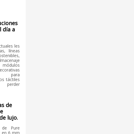
uciones
l día a
ctuales les
as, líneas
enibles,
lmacenaje
módulos
corativas
es para
os táctiles
n perder
as de
de
de lujo.
 de Pure
nc en 6 mm