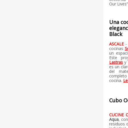
Our Lives
Una coc
eleganc
Black
ASCALE
-
cocinas
S
un espaci
Este pro
Lastras
y 
es un cla
del mate
complet
cocina.
Le
Cubo O
CUCINE 
Aqua
, co
residuos d