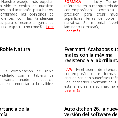
 Nuestro espejo más popular,
FORMICA
- Lucy Turner
a sido el centro de nuestras
referencia en la marquetería d
nes en iluminación para baños.
contemporáneo: combin
ombinado las opiniones de
precisión para crear mue
 clientes con las tendencias
superficies llenas de color,
es para ofrecerte la gama de
narrativa. Su material favo
 LED Aspect TrioTone®.
Leer
laminado Formica®, ...
Leer más
Roble Natural
Evermatt: Acabados sú
mates con la máxima
resistencia al abrrillan
ILVA
- En el diseño de interiore
- La combinación del roble
contemporáneo, las formas
ndulado con el tablero de
encuentran con superficies refi
d marina añade al espacio
Los acabados Evermatt de Ilv
dad sin renunciar a la calidez.
esta armonía en su máxima e
Leer más
rtancia de la
Autokitchen 26, la nuev
mía
versión del software de