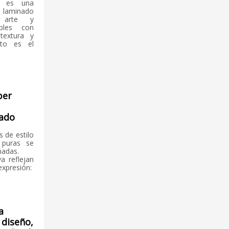
 es una
e laminado
a arte y
bles con
 textura y
rito es el
per
tado
s de estilo
 puras se
nadas.
a reflejan
xpresión:
a
 diseño,