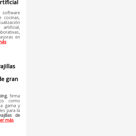
rtificial
l software
e cocinas,
tualización
rtificial,
ativas,
ejoras en
más
jillas
de gran
king
, firma
ños como
lta gama y
les para la
vajillas de
er más