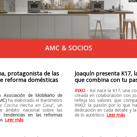
na, protagonista de las
Joaquín presenta K17, l
de reforma domésticas
que combina con tu pa
INKO
- Así nace la K17, una co
a
Asociación de Mobiliario de
creada en colaboración con Jo
AMC)
ha elaborado el Barómetro
refleja los valores que comp
a Cocina Hecha en Casa
”, un
INKO: la pasión por lo que h
de ámbito nacional sobre las
dedicación en cada detalle y l
es
tendencias en las reformas
de lo auténtico.
Leer más
as
.
Leer más