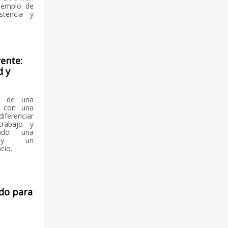
ejemplo de
istencia y
ente:
d y
te de una
e con una
iferenciar
trabajo y
endo una
a y un
cio.
do para