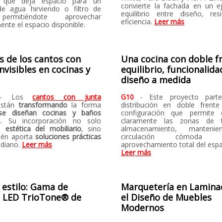
s) que deja espacio para un
convierte la fachada en un 
e agua hirviendo o filtro de
equilibrio entre diseño, res
ermitiéndote aprovechar
eficiencia.
Leer más
ente el espacio disponible.
s de los cantos con
Una cocina con doble fr
invisibles en cocinas y
equilibrio, funcionalida
diseño a medida
- Los
cantos con junta
G10
- Este proyecto par
stán
transformando
la forma
distribución en doble frent
se diseñan cocinas y baños
configuración que permite d
s
. Su incorporación no solo
claramente las zonas de 
la
estética del mobiliario
, sino
almacenamiento, manteni
ién aporta
soluciones prácticas
circulación cómod
idiano.
Leer más
aprovechamiento total del espa
Leer más
 estilo: Gama de
Marquetería en Lamina
s LED TrioTone® de
el Diseño de Muebles
Modernos