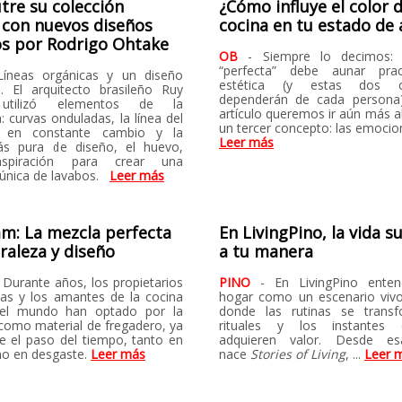
tre su colección
¿Cómo influye el color 
 con nuevos diseños
cocina en tu estado de
s por Rodrigo Ohtake
OB
- Siempre lo decimos: 
“perfecta” debe aunar prac
Líneas orgánicas y un diseño
estética (y estas dos cu
. El arquitecto brasileño Ruy
dependerán de cada persona)
utilizó elementos de la
artículo queremos ir aún más all
: curvas onduladas, la línea del
un tercer concepto: las emocio
e en constante cambio y la
Leer más
s pura de diseño, el huevo,
spiración para crear una
 única de lavabos.
Leer más
m: La mezcla perfecta
En LivingPino, la vida 
raleza y diseño
a tu manera
 Durante años, los propietarios
PINO
- En LivingPino ente
das y los amantes de la cocina
hogar como un escenario vivo
el mundo han optado por la
donde las rutinas se trans
como material de fregadero, ya
rituales y los instantes c
te el paso del tiempo, tanto en
adquieren valor. Desde e
mo en desgaste.
Leer más
nace
Stories of Living
, ...
Leer 