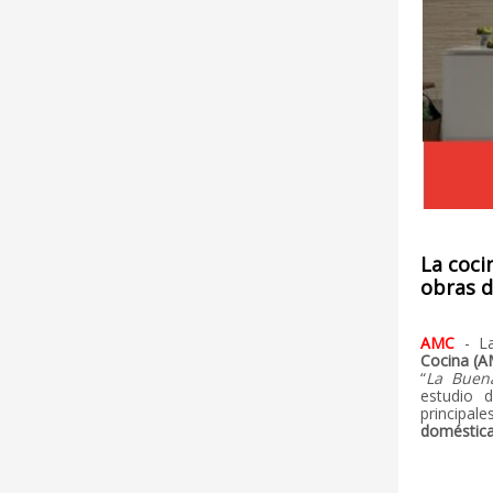
La coci
obras 
AMC
- L
Cocina (
“
La Buen
estudio 
principal
doméstic