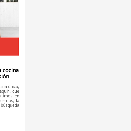
a cocina
sión
cina única,
aquín, que
artimos en
acemos, la
a búsqueda