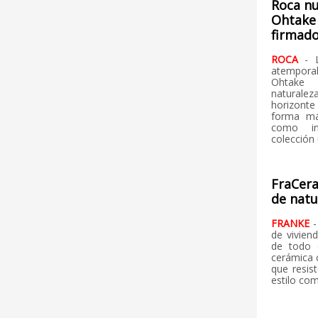
Roca nu
Ohtake
firmado
ROCA
- 
atemporal
Ohtake 
naturaleza
horizont
forma má
como in
colección
FraCera
de natu
FRANKE
-
de vivien
de todo 
cerámica 
que resis
estilo co