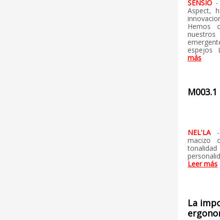
SENSIO
-
Aspect, h
innovacio
Hemos c
nuestros
emergent
espejos
más
M003.1 
NEL'LA
macizo o
tonalida
personali
Leer más
La impo
ergono