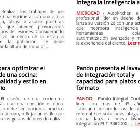
integra la inteligencia a
 Realizar los trabajos de pie
MICROCAD
- Autokitchen, e
e una encimera con una altura
profesional líder en diseño d
da, obliga a asumir posturas
lanza su versión 26 con una ac
tas que pueden provocarnos
que incorpora inteligencia a
tipos de lesiones. Considerando
herramientas colabor
esivo aumento de la estatura
automatización avanzada y m
e la población, se debe
la experiencia del cliente.
Leer 
 la altura de trabajo, ...
para optimizar el
Pando presenta el lavava
de una cocina:
de integración total y
alidad y estilo en
capacidad para platos 
rio
formato
 El diseño de una cocina es
PANDO
-
Pando Integral Coo
s que una cuestión estética.
líder con más de 45 a
io debe ser funcional, práctico
fabricante de productos de a
o tiempo, reflejar un estilo que
referente en soluciones integra
a los gustos de quien lo utiliza.
cocina, lanza el nuevo
lava
integración PLT-7462 XXL
, ...
Le