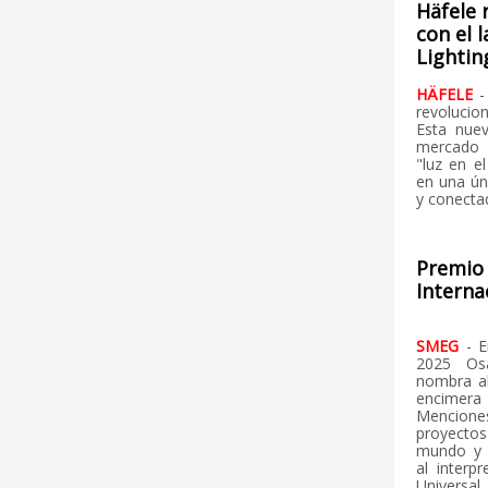
Häfele 
con el 
Lightin
HÄFELE
-
revolucio
Esta nue
mercado 
"luz en e
en una úni
y conectad
Premio
Interna
SMEG
- E
2025 Osa
nombra a
encimer
Mencion
proyecto
mundo y s
al interp
Universal