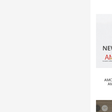
AMC
A