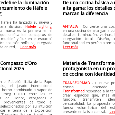
redefine la iluminación
De una cocina básica a
lanzamiento de Häfele
alta gama: los detalles
g
marcan la diferencia
 Häfele ha lanzado su nueva y
naria división,
Häfele Lighting
.
ANTALIA
- Convierte una coc
va marca es la primera en el
en una cocina de alta gama cu
que unifica los conceptos de
detalles: iluminación, vitrinas,
l mueble" y "luz en el espacio"
integración total. Diseño, 
ca solución holística, integrada
funcionalidad en perfecta armo
a en red, ...
Leer más
Leer más
 Compasso d’Oro
Materia de Transforma
cional 2025
protagonista en un pro
de cocina con identida
n el Pabellón Italia de la Expo
TRANSFORMAD
- El nuevo
p
ka, el jurado internacional
cocina
diseña
l horno combinado a vapor de
Transformad
responde a la te
a Smeg COF01 entre las 35
crear espacios que, más a
es de Honor, otorgadas a
función, transmiten ide
s provenientes de todo el
personalidad. La propuesta 
eleccionados por su intuición
fuerza volumétrica del es
retar el tema de la Exposición
presente en la isla central...
Le
 “Designing Future Society for