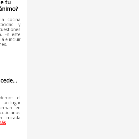
de tu
 ánimo?
la cocina
ticidad y
estiones
. En este
á e incluir
nes.
sucede…
ndemos el
: un lugar
forman en
otidianos
sa mirada
más