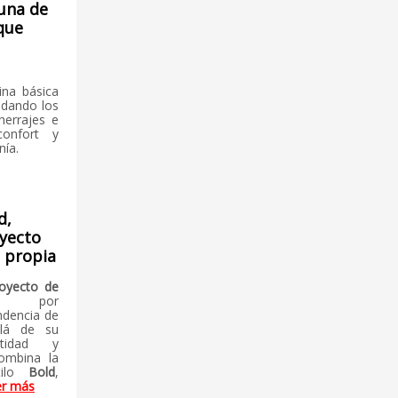
 una de
 que
ina básica
idando los
 herrajes e
confort y
nía.
d,
yecto
d propia
royecto de
do por
ndencia de
llá de su
ntidad y
combina la
tilo
Bold
,
er más