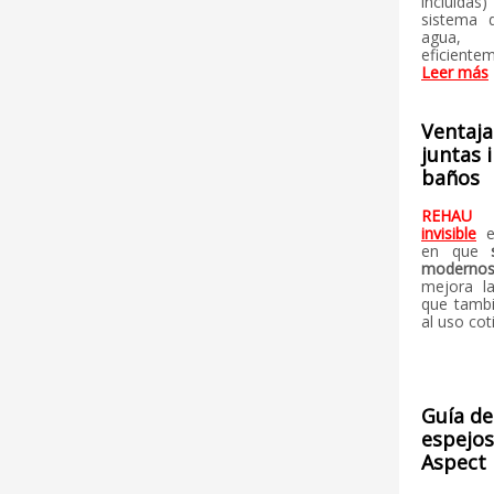
incluida
sistema d
agua, p
eficientem
Leer más
Ventaja
juntas 
baños
REHAU
invisible
e
en que
moderno
mejora 
que tamb
al uso cot
Guía de
espejo
Aspect