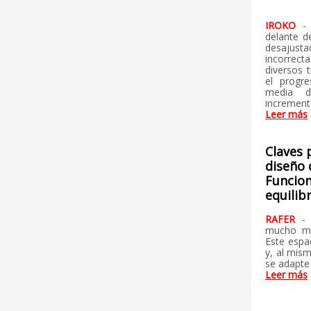
IROKO
-
delante d
desajusta
incorrec
diversos 
el progr
media d
incrementar
Leer más
Claves 
diseño 
Funcion
equilib
RAFER
-
mucho má
Este espac
y, al mism
se adapte 
Leer más