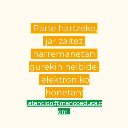
Parte hartzeko,
jar zaitez
harremanetan
gurekin helbide
elektroniko
honetan:
atencion@mancoeduca.c
om