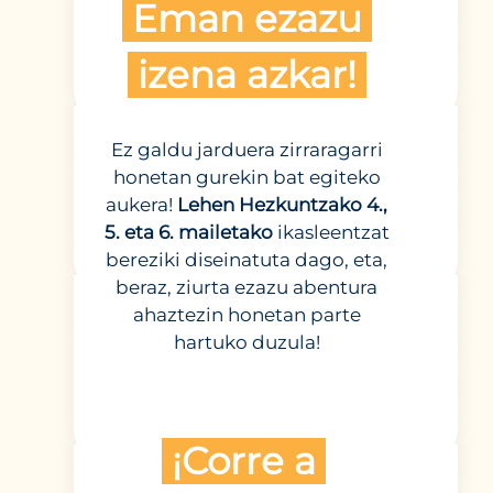
Eman ezazu
izena azkar!
Ez galdu jarduera zirraragarri
honetan gurekin bat egiteko
aukera!
Lehen Hezkuntzako 4.,
5. eta 6. mailetako
ikasleentzat
bereziki diseinatuta dago, eta,
beraz, ziurta ezazu abentura
ahaztezin honetan parte
hartuko duzula!
¡Corre a