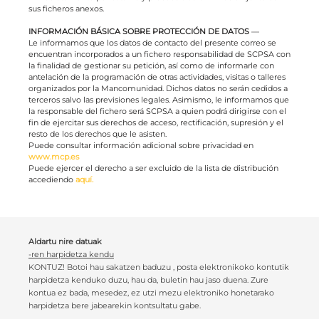
sus ficheros anexos.
INFORMACIÓN BÁSICA SOBRE PROTECCIÓN DE DATOS
—
Le informamos que los datos de contacto del presente correo se
encuentran incorporados a un fichero responsabilidad de SCPSA con
la finalidad de gestionar su petición, así como de informarle con
antelación de la programación de otras actividades, visitas o talleres
organizados por la Mancomunidad. Dichos datos no serán cedidos a
terceros salvo las previsiones legales. Asimismo, le informamos que
la responsable del fichero será SCPSA a quien podrá dirigirse con el
fin de ejercitar sus derechos de acceso, rectificación, supresión y el
resto de los derechos que le asisten.
Puede consultar información adicional sobre privacidad en
www.mcp.es
Puede ejercer el derecho a ser excluido de la lista de distribución
accediendo
aquí
.
Aldartu nire datuak
-ren harpidetza kendu
KONTUZ! Botoi hau sakatzen baduzu , posta elektronikoko kontutik
harpidetza kenduko duzu, hau da, buletin hau jaso duena. Zure
kontua ez bada, mesedez, ez utzi mezu elektroniko honetarako
harpidetza bere jabearekin kontsultatu gabe.