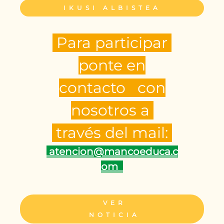
IKUSI ALBISTEA
Para participar
ponte en
contacto con
nosotros a
través del mail:
atencion@mancoeduca.c
om
VER
NOTICIA