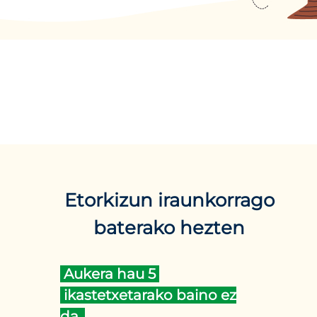
Etorkizun iraunkorrago
baterako hezten
Aukera hau 5
ikastetxetarako baino ez
da.