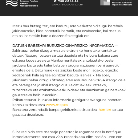
Mezu hau hutsegitez jaso baduzu, arren eskatzen dizugu berehala
jakinarazteko, bide honetatik bertatik, eta ezabatzeko, bai mezua
eta bai berarekin batera doazen fitxategiak ere.
DATUEN BABESARI BURUZKO OINARRIZKO INFORMAZIOA
—
Jakinarazi behar dizugu mezu elektroniko honetako kontaktu-
datuak fitxategi batean sartuta daudela eta helburu bakarra zure
eskaera kudeatzea eta Mankomunitateak antolatutako beste
jarduera, bisita edo tailer batzuen programazioaren berri aurretik
ematea dela. Datu horiek ez zaizkio beste inori lagako, legezko
xedapenek hala egitea agintzen badute izan ezik. Halaber,
jakinarazi behar dizugu fitxategiaren arduraduna SCPSA izango dela
eta harengana jo ahal izango duzula datuak eskuratzeko,
zuzentzeko eta ezabatzeko eskubideak eta dauzkazun gainerakoak
gauzatzeko helburuarekin.
Pribatutasunari buruzko informazio gehigarria webgune honetan
kontsulta dezakezu
www.mcp.es
Banaketa zerrendatik kanpo gelditzeko eskubidea
hemen
sartuta
gauzatu dezakezu.
Si ha recibido este mensaje por error, le rogamos nos lo notifique
inmediatamente por esta vía y proceda a su eliminación junto con