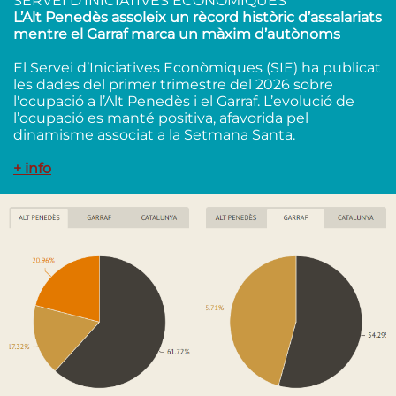
SERVEI D’INICIATIVES ECONÒMIQUES
L’Alt Penedès assoleix un rècord històric d’assalariats
mentre el Garraf marca un màxim d’autònoms
El Servei d’Iniciatives Econòmiques (SIE) ha publicat
les dades del primer trimestre del 2026 sobre
l'ocupació a l’Alt Penedès i el Garraf. L’evolució de
l’ocupació es manté positiva, afavorida pel
dinamisme associat a la Setmana Santa.
+ info