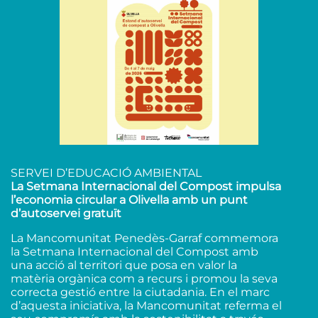
SERVEI D’EDUCACIÓ AMBIENTAL
La Setmana Internacional del Compost impulsa
l’economia circular a Olivella amb un punt
d’autoservei gratuït
La Mancomunitat Penedès-Garraf commemora
la Setmana Internacional del Compost amb
una acció al territori que posa en valor la
matèria orgànica com a recurs i promou la seva
correcta gestió entre la ciutadania. En el marc
d’aquesta iniciativa, la Mancomunitat referma el