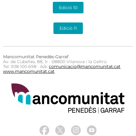
Edició 10
Edició 11
Mancomunitat Penedès-Garraf
Av. de Cubelles, 88, 1r · 08800 Vilanova i la Geltrú
Tel. 938 100 698 · A/e:
comunicacio@mancomunitat.cat
www.mancomunitat.cat