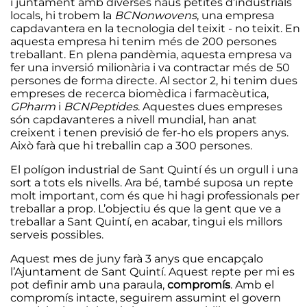
i juntament amb diverses naus petites d’industrials
locals, hi trobem la
BCNonwovens
, una empresa
capdavantera en la tecnologia del teixit - no teixit. En
aquesta empresa hi tenim més de 200 persones
treballant. En plena pandèmia, aquesta empresa va
fer una inversió milionària i va contractar més de 50
persones de forma directe. Al sector 2, hi tenim dues
empreses de recerca biomèdica i farmacèutica,
GPharm
i
BCNPeptides
. Aquestes dues empreses
són capdavanteres a nivell mundial, han anat
creixent i tenen previsió de fer-ho els propers anys.
Això farà que hi treballin cap a 300 persones.
El polígon industrial de Sant Quintí és un orgull i una
sort a tots els nivells. Ara bé, també suposa un repte
molt important, com és que hi hagi professionals per
treballar a prop. L’objectiu és que la gent que ve a
treballar a Sant Quintí, en acabar, tingui els millors
serveis possibles.
Aquest mes de juny farà 3 anys que encapçalo
l’Ajuntament de Sant Quintí. Aquest repte per mi es
pot definir amb una paraula,
compromís
. Amb el
compromís intacte, seguirem assumint el govern