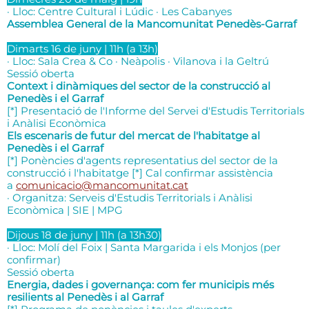
· Lloc: Centre Cultural i Lúdic · Les Cabanyes
Assemblea General de la Mancomunitat Penedès-Garraf
Dimarts 16 de juny | 11h (a 13h)
· Lloc: Sala Crea & Co · Neàpolis · Vilanova i la Geltrú
Sessió oberta
Context i dinàmiques del sector de la construcció al
Penedès i el Garraf
[*] Presentació de l'Informe del Servei d'Estudis Territorials
i Anàlisi Econòmica
Els escenaris de futur del mercat de l'habitatge al
Penedès i el Garraf
[*] Ponències d'agents representatius del sector de la
construcció i l'habitatge [*] Cal confirmar assistència
a
comunicacio@mancomunitat.cat
· Organitza: Serveis d'Estudis Territorials i Anàlisi
Econòmica | SIE | MPG
Dijous 18 de juny | 11h (a 13h30)
· Lloc: Molí del Foix | Santa Margarida i els Monjos (per
confirmar)
Sessió oberta
Energia, dades i governança: com fer municipis més
resilients al Penedès i al Garraf