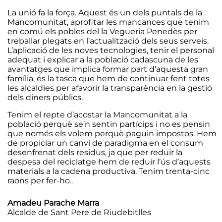
La unió fa la força. Aquest és un dels puntals de la
Mancomunitat, aprofitar les mancances que tenim
en comú els pobles del la Vegueria Penedès per
treballar plegats en l’actualització dels seus serveis.
L’aplicació de les noves tecnologies, tenir el personal
adequat i explicar a la població cadascuna de les
avantatges que implica formar part d’aquesta gran
família, és la tasca que hem de continuar fent totes
les alcaldies per afavorir la transparència en la gestió
dels diners públics.
Tenim el repte d’acostar la Mancomunitat a la
població perquè se’n sentin partícips i no es pensin
que només els volem perquè paguin impostos. Hem
de propiciar un canvi de paradigma en el consum
desenfrenat dels residus, ja que per reduir la
despesa del reciclatge hem de reduir l’ús d’aquests
materials a la cadena productiva. Tenim trenta-cinc
raons per fer-ho..
Amadeu Parache Marra
Alcalde de Sant Pere de Riudebitlles