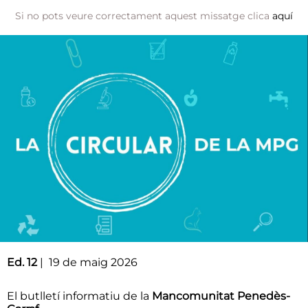
Si no pots veure correctament aquest missatge clica
aquí
Ed. 12
| 19 de maig 2026
El butlletí informatiu de la
Mancomunitat Penedès-