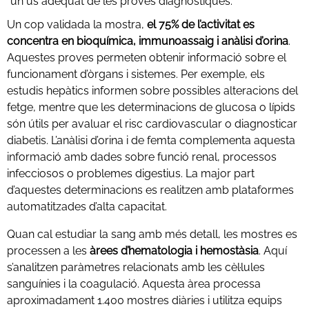
un ús adequat de les proves diagnòstiques.
Un cop validada la mostra,
el 75% de l’activitat es
concentra en bioquímica, immunoassaig i anàlisi d’orina
.
Aquestes proves permeten obtenir informació sobre el
funcionament d’òrgans i sistemes. Per exemple, els
estudis hepàtics informen sobre possibles alteracions del
fetge, mentre que les determinacions de glucosa o lípids
són útils per avaluar el risc cardiovascular o diagnosticar
diabetis. L’anàlisi d’orina i de femta complementa aquesta
informació amb dades sobre funció renal, processos
infecciosos o problemes digestius. La major part
d’aquestes determinacions es realitzen amb plataformes
automatitzades d’alta capacitat.
Quan cal estudiar la sang amb més detall, les mostres es
processen a les
àrees d’hematologia i hemostàsia
. Aquí
s’analitzen paràmetres relacionats amb les cèl·lules
sanguínies i la coagulació. Aquesta àrea processa
aproximadament 1.400 mostres diàries i utilitza equips