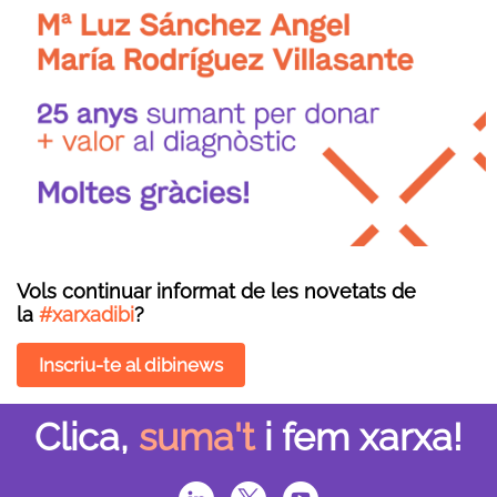
Vols continuar informat de les novetats de
la
#xarxadibi
?
Inscriu-te al dibinews
Clica,
suma't
i fem xarxa!