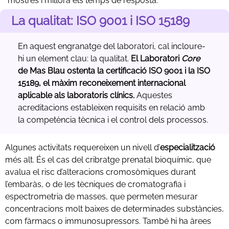
mostres i millora els temps de resposta.
La qualitat: ISO 9001 i ISO 15189
En aquest engranatge del laboratori, cal incloure-
hi un element clau: la qualitat.
El Laboratori
Core
de Mas Blau ostenta la certificació ISO 9001 i la ISO
15189, el màxim reconeixement internacional
aplicable als laboratoris clínics.
Aquestes
acreditacions estableixen requisits en relació amb
la competència tècnica i el control dels processos.
Algunes activitats requereixen un nivell d’
especialització
més alt. És el cas del cribratge prenatal bioquímic, que
avalua el risc d’alteracions cromosòmiques durant
l’embaràs, o de les tècniques de cromatografia i
espectrometria de masses, que permeten mesurar
concentracions molt baixes de determinades substàncies,
com fàrmacs o immunosupressors. També hi ha àrees