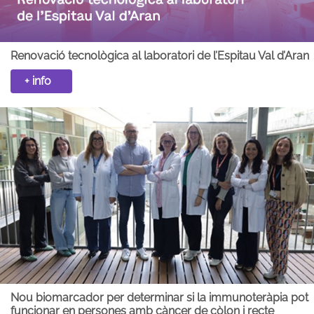
Renovació tecnològica al laboratori de l’Espitau Val d’Aran
+ info
Nou biomarcador per determinar si la immunoteràpia pot
funcionar en persones amb càncer de còlon i recte