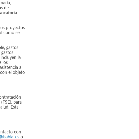
maria,
s de
ocatoria
los proyectos
al como se
le, gastos
s gastos
 incluyen la
e los
asistencia a
 con el objeto
ontratación
 (FSE), para
alud. Esta
ontacto con
isabial.es
o