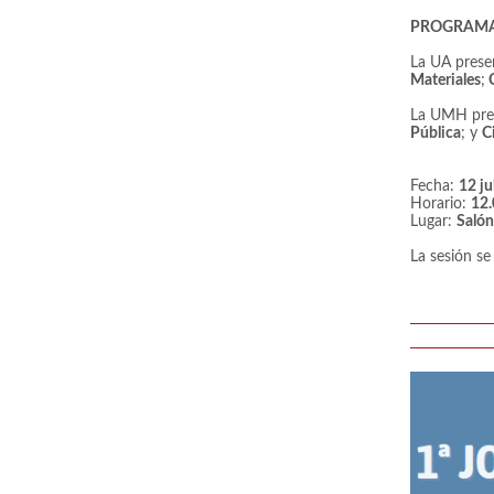
PROGRAM
La UA prese
Materiales
;
C
La UMH pre
Pública
; y
C
Fecha:
12 ju
Horario:
12.
Lugar:
Salón
La sesión se