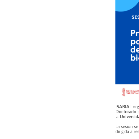
ISABIAL
org
Doctorado
p
la
Universid
La sesión se
dirigida a re