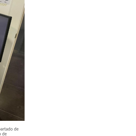
partado de
o de