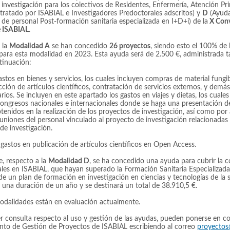
investigación para los colectivos de Residentes, Enfermería, Atención Pri
tratado por ISABIAL e Investigadores Predoctorales adscritos) y
D
(Ayuda
de personal Post-formación sanitaria especializada en I+D+i) de la
X Conv
e ISABIAL
.
 la
Modalidad A
se han concedido
26 proyectos
, siendo esto el 100% de 
para esta modalidad en 2023. Esta ayuda será de 2.500 €, administrada t
tinuación:
stos en bienes y servicios, los cuales incluyen compras de material fungib
cción de artículos científicos, contratación de servicios externos, y demá
os. Se incluyen en este apartado los gastos en viajes y dietas, los cuales
congresos nacionales e internacionales donde se haga una presentación d
tenidos en la realización de los proyectos de investigación, así como por 
uniones del personal vinculado al proyecto de investigación relacionadas
de investigación.
gastos en publicación de artículos científicos en Open Access.
e, respecto a la
Modalidad D
, se ha concedido una ayuda para cubrir la c
ales en ISABIAL, que hayan superado la Formación Sanitaria Especializada
 de un plan de formación en investigación en ciencias y tecnologías de la s
 una duración de un año y se destinará un total de 38.910,5 €.
modalidades están en evaluación actualmente.
er consulta respecto al uso y gestión de las ayudas, pueden ponerse en c
nto de Gestión de Proyectos de ISABIAL escribiendo al correo
proyectos@