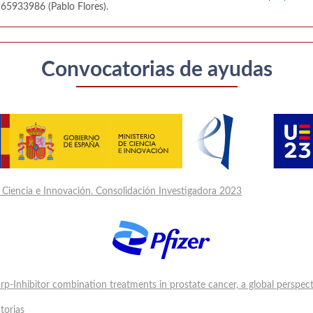
965933986 (Pablo Flores).
Convocatorias de ayudas
e Ciencia e Innovación. Consolidación Investigadora 2023
Parp-Inhibitor combination treatments in prostate cancer, a global perspe
torias