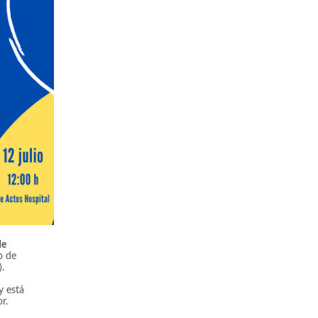
de
o de
.
y está
r.