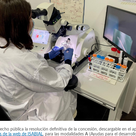
cho pública la resolución definitiva de la concesión, descargable en el a
s de la web de ISABIAL
, para las modalidades
A
(Ayudas para el desarroll