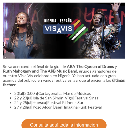
Se va acercando el final de la gira de
ARA
The Queen of Drums
y
Ruth Mahogany and The ARB Music Band
, grupos ganadores de
nuestro Vis a Vis celebrado en Nigeria. Ya han actuado con gran
acogida del público en varios festivales, así que atención a las
últimas
fechas
:
20jul|20:00h|Cartagena|La Mar de Músicas
22 y 23jul|Isla de San Simón|Vigo|Festival Sinsal
24 y 25jul|Huesca|Festival Pirineos Sur
27 y 28jul|Pozo Alcón|Jaén|Imagina Funk Festival
Consulta aquí toda la información