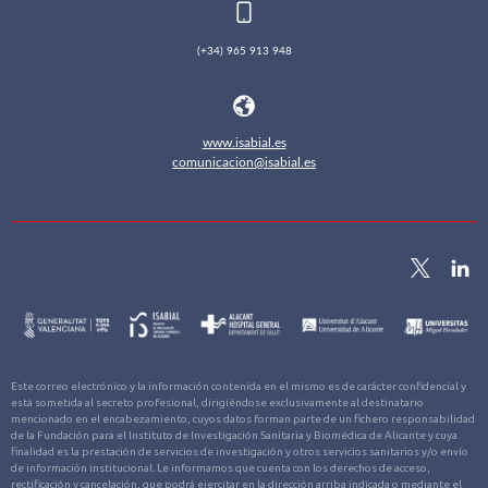
(+34) 965 913 948
www.isabial.es
comunicacion@isabial.es
Este correo electrónico y la información contenida en el mismo es de carácter confidencial y
está sometida al secreto profesional, dirigiéndose exclusivamente al destinatario
mencionado en el encabezamiento, cuyos datos forman parte de un fichero responsabilidad
de la Fundación para el Instituto de Investigación Sanitaria y Biomédica de Alicante y cuya
finalidad es la prestación de servicios de investigación y otros servicios sanitarios y/o envío
de información institucional. Le informamos que cuenta con los derechos de acceso,
rectificación y cancelación, que podrá ejercitar en la dirección arriba indicada o mediante el