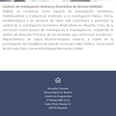
Instituto de Investigación Sanitaria y Biomédica de Alicante (ISABIAL)
ISABIAL se constituye como espacio de investigación biomédica,
multidisciplinar y traslacional orientado a la investigación básica, clínica,
epidemiológica y en servicios de salud, que contribuirá a aumentar la
calidad de la investigación biomédica desarrollada en Alicante, fruto de la
asociación entre grupos de investigación e investigadores, incluyendo el
ámbito de Atención Primaria, de las entidades que conforman el Instituto:
Departamento de Salud Alicante-Hospital General, a través de la
participación de Conselleria de Sanitat Universal y Salut Pública; Universidad
de Alicante (UA) y Universidad Miguel Hernández (UMH).
Hospital General
Universitario Dr. Balmis
Centro de Diagnóstico
5ª Planta (Edf. Gris)
Avda. Pintor Baeza 12.
03010 Alicante