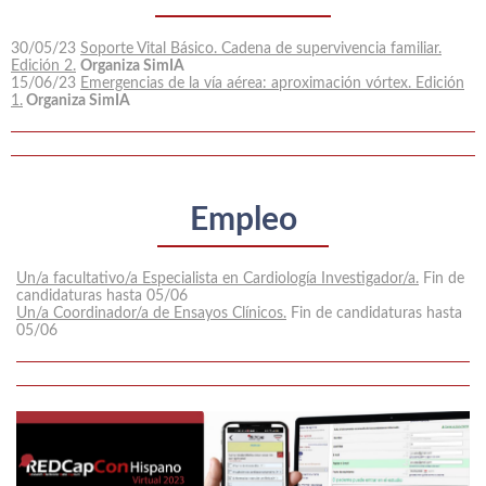
30/05/23
Soporte Vital Básico. Cadena de supervivencia familiar.
Edición 2.
Organiza SimIA
15/06/23
Emergencias de la vía aérea: aproximación vórtex. Edición
1.
Organiza SimIA
Empleo
Un/a facultativo/a Especialista en Cardiología Investigador/a.
Fin de
candidaturas hasta 05/06
Un/a Coordinador/a de Ensayos Clínicos.
Fin de candidaturas hasta
05/06