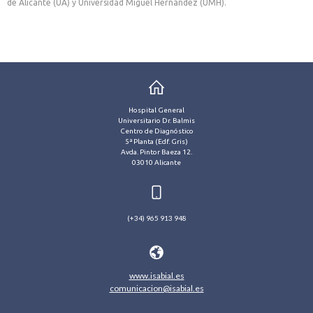
de Alicante (UA) y Universidad Miguel Hernández (UMH).
Hospital General
Universitario Dr. Balmis
Centro de Diagnóstico
5ª Planta (Edf. Gris)
Avda. Pintor Baeza 12.
03010 Alicante
(+34) 965 913 948
www.isabial.es
comunicacion@isabial.es