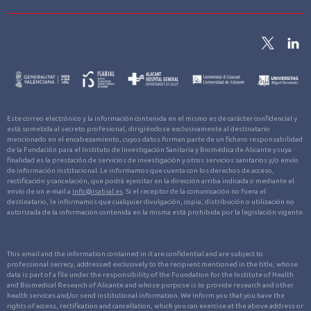
Este correo electrónico y la información contenida en el mismo es de carácter confidencial y
está sometida al secreto profesional, dirigiéndose exclusivamente al destinatario
mencionado en el encabezamiento, cuyos datos forman parte de un fichero responsabilidad
de la Fundación para el Instituto de Investigación Sanitaria y Biomédica de Alicante y cuya
finalidad es la prestación de servicios de investigación y otros servicios sanitarios y/o envío
de información institucional. Le informamos que cuenta con los derechos de acceso,
rectificación y cancelación, que podrá ejercitar en la dirección arriba indicada o mediante el
envío de un e-mail a
info@isabial.es
. Si el receptor de la comunicación no fuera el
destinatario, le informamos que cualquier divulgación, copia, distribución o utilización no
autorizada de la información contenida en la misma está prohibida por la legislación vigente.
This email and the information contained in it are confidential and are subject to
professional secrecy, addressed exclusively to the recipient mentioned in the title, whose
data is part of a file under the responsibility of the Foundation for the Institute of Health
and Biomedical Research of Alicante and whose purpose is to provide research and other
health services and/or send institutional information. We inform you that you have the
rights of access, rectification and cancellation, which you can exercise at the above address or