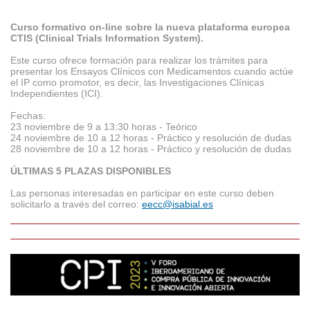
Curso formativo on-line sobre la nueva plataforma europea
CTIS (Clinical Trials Information System).
Este curso ofrece formación para realizar los trámites para
presentar los Ensayos Clínicos con Medicamentos cuando actúe
el IP como promotor, es decir, las Investigaciones Clínicas
Independientes (ICI).
Fechas:
23 noviembre de 9 a 13:30 horas - Teórico
24 noviembre de 10 a 12 horas - Práctico y resolución de dudas
28 noviembre de 10 a 12 horas - Práctico y resolución de dudas
ÚLTIMAS 5 PLAZAS DISPONIBLES
Las personas interesadas en participar en este curso deben
solicitarlo a través del correo:
eecc@isabial.es