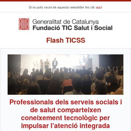
Si no pots veure bé aquesta newsletter fes clic
aquí
Flash TICSS
Professionals dels serveis socials i
de salut comparteixen
coneixement tecnològic per
impulsar l’atenció integrada