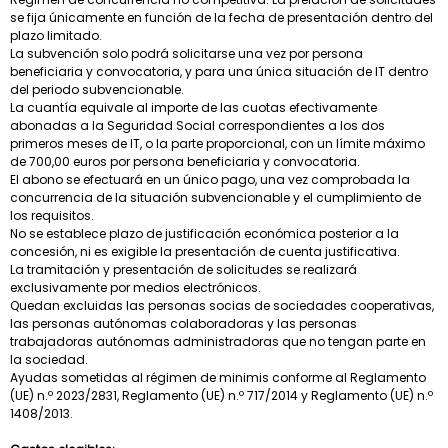
se fija únicamente en función de la fecha de presentación dentro del
plazo limitado.
La subvención solo podrá solicitarse una vez por persona
beneficiaria y convocatoria, y para una única situación de IT dentro
del periodo subvencionable.
La cuantía equivale al importe de las cuotas efectivamente
abonadas a la Seguridad Social correspondientes a los dos
primeros meses de IT, o la parte proporcional, con un límite máximo
de 700,00 euros por persona beneficiaria y convocatoria.
El abono se efectuará en un único pago, una vez comprobada la
concurrencia de la situación subvencionable y el cumplimiento de
los requisitos.
No se establece plazo de justificación económica posterior a la
concesión, ni es exigible la presentación de cuenta justificativa.
La tramitación y presentación de solicitudes se realizará
exclusivamente por medios electrónicos.
Quedan excluidas las personas socias de sociedades cooperativas,
las personas autónomas colaboradoras y las personas
trabajadoras autónomas administradoras que no tengan parte en
la sociedad.
Ayudas sometidas al régimen de minimis conforme al Reglamento
(UE) n.º 2023/2831, Reglamento (UE) n.º 717/2014 y Reglamento (UE) n.º
1408/2013.