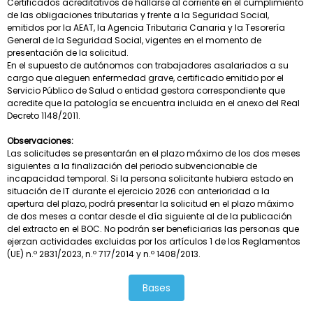
Certificados acreditativos de hallarse al corriente en el cumplimiento
de las obligaciones tributarias y frente a la Seguridad Social,
emitidos por la AEAT, la Agencia Tributaria Canaria y la Tesorería
General de la Seguridad Social, vigentes en el momento de
presentación de la solicitud.
En el supuesto de autónomos con trabajadores asalariados a su
cargo que aleguen enfermedad grave, certificado emitido por el
Servicio Público de Salud o entidad gestora correspondiente que
acredite que la patología se encuentra incluida en el anexo del Real
Decreto 1148/2011.
Observaciones:
Las solicitudes se presentarán en el plazo máximo de los dos meses
siguientes a la finalización del periodo subvencionable de
incapacidad temporal. Si la persona solicitante hubiera estado en
situación de IT durante el ejercicio 2026 con anterioridad a la
apertura del plazo, podrá presentar la solicitud en el plazo máximo
de dos meses a contar desde el día siguiente al de la publicación
del extracto en el BOC. No podrán ser beneficiarias las personas que
ejerzan actividades excluidas por los artículos 1 de los Reglamentos
(UE) n.º 2831/2023, n.º 717/2014 y n.º 1408/2013.
Bases