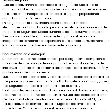
Gastos elegibles:
Cuotas efectivamente abonadas a la Seguridad Social o a la
mutualidad alternativa correspondientes a los dos primeros meses
de situación de incapacidad temporal, o la parte proporcional
cuando la duración sea inferior.
En ningún caso la subvención podrá superar el importe
efectivamente abonado por la persona beneficiaria en concepto de
cuotas a la Seguridad Social durante el periodo subvencionable.
Será subvencionable exclusivamente la parte del periodo de
incapacidad temporal correspondiente al ejercicio 2026, siempre que
las cuotas se encuentren efectivamente abonadas.
Documentación a entregar:
Documento o informe oficial emitido por el organismo competente
que acredite la situación de incapacidad temporal, con fecha de
inicio y, si la duración es inferior a dos meses, fecha de finalización y
contingencia de la que deriva.
Justificantes del abono efectivo de las cuotas correspondientes a los
dos primeros meses de situación de IT o la parte proporcional, ya sea
a la Seguridad Social o a la mutualidad alternativa.
En el caso de personas encuadradas en mutualidades alternativas,
documento acreditativo del alta en la mutualidad correspondiente.
Certificado tributario de situación censal emitido por la AEAT, con
datos relativos al domicilio fiscal o lugar de desarrollo de la
actividad en Canarias durante el periodo subvencionado.