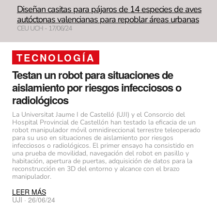
Diseñan casitas para pájaros de 14 especies de aves
autóctonas valencianas para repoblar áreas urbanas
CEU UCH - 17/06/24
TECNOLOGÍA
Testan un robot para situaciones de
aislamiento por riesgos infecciosos o
radiológicos
La Universitat Jaume I de Castelló (UJI) y el Consorcio del
Hospital Provincial de Castellón han testado la eficacia de un
robot manipulador móvil omnidireccional terrestre teleoperado
para su uso en situaciones de aislamiento por riesgos
infecciosos o radiológicos. El primer ensayo ha consistido en
una prueba de movilidad, navegación del robot en pasillo y
habitación, apertura de puertas, adquisición de datos para la
reconstrucción en 3D del entorno y alcance con el brazo
manipulador.
LEER MÁS
UJI · 26/06/24