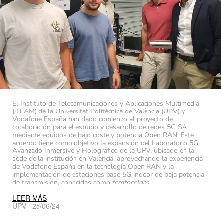
El Instituto de Telecomunicaciones y Aplicaciones Multimedia
(iTEAM) de la Universitat Politècnica de València (UPV) y
Vodafone España han dado comienzo al proyecto de
colaboración para el estudio y desarrollo de redes 5G SA
mediante equipos de bajo coste y potencia Open RAN. Este
acuerdo tiene como objetivo la expansión del Laboratorio 5G
Avanzado Inmersivo y Holográfico de la UPV, ubicado en la
sede de la institución en València, aprovechando la experiencia
de Vodafone España en la tecnología Open RAN y la
implementación de estaciones base 5G indoor de baja potencia
de transmisión, conocidas como
femtoceldas
.
LEER MÁS
UPV · 25/06/24