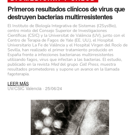
Primeros resultados clínicos de virus que
destruyen bacterias multirresistentes
El Instituto de Biología Integrativa de Sistemas (I2SysBio),
centro mixto del Consejo Superior de Investigaciones
Científicas (CSIC) y la Universitat de València (UV), junto con el
Centro de Terapia de Fagos de Yale (EE. UU.), el Hospital
Universitario La Fe de València y el Hospital Virgen del Rocío de
Sevilla, han realizado el primer tratamiento producido en
España frente a infecciones bacterianas multirresistentes
utilizando fagos, virus que infectan a las bacterias. El estudio,
publicado en la revista
Med
del grupo
Cell Press
, muestra
resultados prometedores y supone un avance en la llamada
fagoterapia.
LEER MÁS
UV/CSIC Valencia · 25/06/24