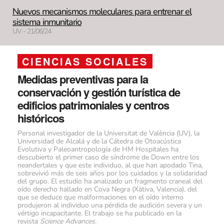
Nuevos mecanismos moleculares para entrenar el
sistema inmunitario
UV - 21/06/24
CIENCIAS SOCIALES
Medidas preventivas para la
conservación y gestión turística de
edificios patrimoniales y centros
históricos
Personal investigador de la Universitat de València (UV), la
Universidad de Alcalá y de la Cátedra de Otoacústica
Evolutiva y Paleoantropología de HM Hospitales ha
descubierto el primer caso de síndrome de Down entre los
neandertales y que este individuo, al que han apodado Tina,
sobrevivió más de seis años por los cuidados y la solidaridad
del grupo. El estudio ha analizado un fragmento craneal del
oído derecho hallado en Cova Negra (Xàtiva, Valencia), del
que se deduce que malformaciones en el oído interno
produjeron al individuo una pérdida de audición severa y un
vértigo incapacitante. El trabajo se ha publicado en la
revista
Science Advances
.