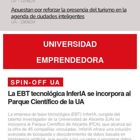
UV - 21/06/24
Apuestan por reforzar la presencia del turismo en la
agenda de ciudades inteligentes
UA - 19/06/24
UNIVERSIDAD
EMPRENDEDORA
SPIN-OFF UA
La EBT tecnológica InferIA se incorpora al
Parque Científico de la UA
La empresa de base tecnológica (EBT) InferIA, surgida del
talento investigador de la Universidad de Alicante (UA) se
incorpora al Parque Científico de Alicante (PCA), que alcanza así
la cifra de 45 compañías vinculadas. InferIA ofrece una solución
avanzada de búsqueda y descubrimiento de datos basada en
inteligencia artificial, que ayuda a los usuarios a encontrar datos