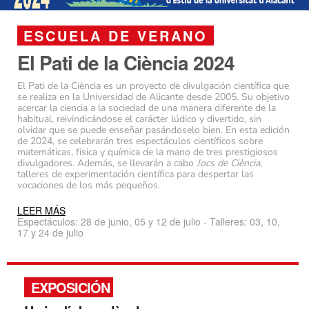
ESCUELA DE VERANO
El Pati de la Ciència 2024
El Pati de la Ciència es un proyecto de divulgación científica que
se realiza en la Universidad de Alicante desde 2005. Su objetivo
acercar la ciencia a la sociedad de una manera diferente de la
habitual, reivindicándose el carácter lúdico y divertido, sin
olvidar que se puede enseñar pasándoselo bien. En esta edición
de 2024, se celebrarán tres espectáculos científicos sobre
matemáticas, física y química de la mano de tres prestigiosos
divulgadores. Además, se llevarán a cabo
Jocs de Ciència
,
talleres de experimentación científica para despertar las
vocaciones de los más pequeños.
LEER MÁS
Espectáculos: 28 de junio, 05 y 12 de julio - Talleres: 03, 10,
17 y 24 de julio
EXPOSICIÓN