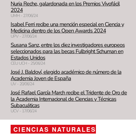
Nuria Reche, galardonada en los Premios Vivofácil
2024
UMH - 27/06/24
Isabel Ferri recibe una mención especial en Ciencia y
Medicina dentro de los Open Awards 2024
UPV - 27/06/24
Susana Sanz, entre los diez investigadores europeos
seleccionados para las becas Fulbright Schuman en
Estados Unidos
CEU UCH - 25/06/24
José J. Baldoví, elegido académico de número de la
Academia Joven de España
UV - 20/06/24
José Rafael García March recibe el Tridente de Oro de
la Academia Internacional de Ciencias y Técnicas
Subacuáticas
UCV - 17/06/24
CIENCIAS NATURALES