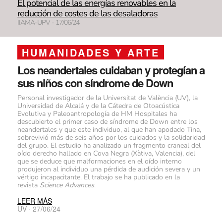
El potencial de las energías renovables en la
reducción de costes de las desaladoras
IIAMA-UPV - 17/06/24
HUMANIDADES Y ARTE
Los neandertales cuidaban y protegían a
sus niños con síndrome de Down
Personal investigador de la Universitat de València (UV), la
Universidad de Alcalá y de la Cátedra de Otoacústica
Evolutiva y Paleoantropología de HM Hospitales ha
descubierto el primer caso de síndrome de Down entre los
neandertales y que este individuo, al que han apodado Tina,
sobrevivió más de seis años por los cuidados y la solidaridad
del grupo. El estudio ha analizado un fragmento craneal del
oído derecho hallado en Cova Negra (Xàtiva, Valencia), del
que se deduce que malformaciones en el oído interno
produjeron al individuo una pérdida de audición severa y un
vértigo incapacitante. El trabajo se ha publicado en la
revista
Science Advances
.
LEER MÁS
UV · 27/06/24