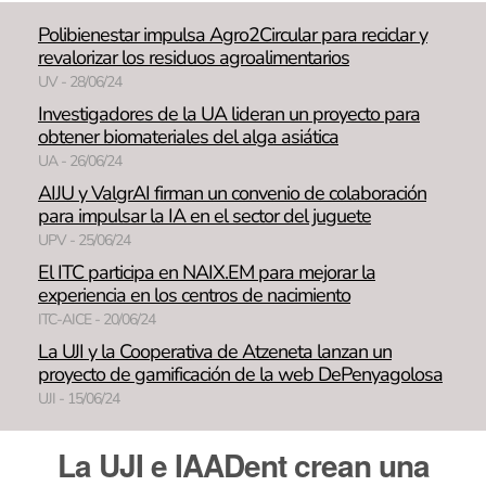
Polibienestar impulsa Agro2Circular para reciclar y
revalorizar los residuos agroalimentarios
UV - 28/06/24
Investigadores de la UA lideran un proyecto para
obtener biomateriales del alga asiática
UA - 26/06/24
AIJU y ValgrAI firman un convenio de colaboración
para impulsar la IA en el sector del juguete
UPV - 25/06/24
El ITC participa en NAIX.EM para mejorar la
experiencia en los centros de nacimiento
ITC-AICE - 20/06/24
La UJI y la Cooperativa de Atzeneta lanzan un
proyecto de gamificación de la web DePenyagolosa
UJI - 15/06/24
La UJI e IAADent crean una