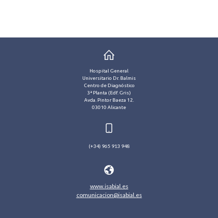
Hospital General
Universitario Dr. Balmis
Centro de Diagnóstico
3ª Planta (Edf. Gris)
Avda. Pintor Baeza 12.
03010 Alicante
(+34) 965 913 948
www.isabial.es
comunicacion@isabial.es