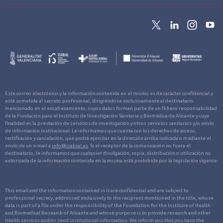
Este correo electrónico y la información contenida en el mismo es de carácter confidencial y
está sometida al secreto profesional, dirigiéndose exclusivamente al destinatario
mencionado en el encabezamiento, cuyos datos forman parte de un fichero responsabilidad
de la Fundación para el Instituto de Investigación Sanitaria y Biomédica de Alicante y cuya
finalidad es la prestación de servicios de investigación y otros servicios sanitarios y/o envío
de información institucional. Le informamos que cuenta con los derechos de acceso,
rectificación y cancelación, que podrá ejercitar en la dirección arriba indicada o mediante el
envío de un e-mail a
info@isabial.es
. Si el receptor de la comunicación no fuera el
destinatario, le informamos que cualquier divulgación, copia, distribución o utilización no
autorizada de la información contenida en la misma está prohibida por la legislación vigente.
This email and the information contained in it are confidential and are subject to
professional secrecy, addressed exclusively to the recipient mentioned in the title, whose
data is part of a file under the responsibility of the Foundation for the Institute of Health
and Biomedical Research of Alicante and whose purpose is to provide research and other
health services and/or send institutional information. We inform you that you have the