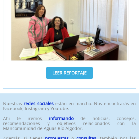
LEER REPORTAJE
Nuestras
redes sociales
están en marcha. Nos encontrarás en
Facebook, Instagram y Youtube.
Ahí te iremos
informando
de noticias, consejos,
recomendaciones y objetivos relacionados con la
Mancomunidad de Aguas Río Algodor.
Además, si tienes
propuestas
o
consultas
, también nos las