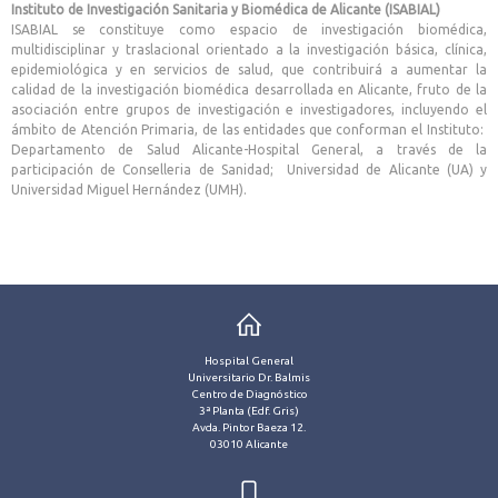
Instituto de Investigación Sanitaria y Biomédica de Alicante (ISABIAL)
ISABIAL se constituye como espacio de investigación biomédica,
multidisciplinar y traslacional orientado a la investigación básica, clínica,
epidemiológica y en servicios de salud, que contribuirá a aumentar la
calidad de la investigación biomédica desarrollada en Alicante, fruto de la
asociación entre grupos de investigación e investigadores, incluyendo el
ámbito de Atención Primaria, de las entidades que conforman el Instituto:
Departamento de Salud Alicante-Hospital General, a través de la
participación de Conselleria de Sanidad; Universidad de Alicante (UA) y
Universidad Miguel Hernández (UMH).
Hospital General
Universitario Dr. Balmis
Centro de Diagnóstico
3ª Planta (Edf. Gris)
Avda. Pintor Baeza 12.
03010 Alicante