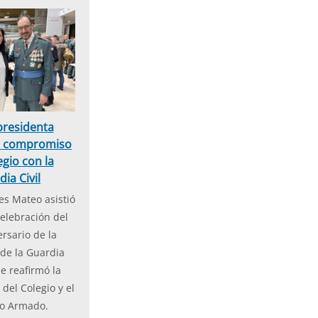
presidenta
el compromiso
egio con la
ia Civil
s Mateo asistió
celebración del
rsario de la
de la Guardia
e reafirmó la
del Colegio y el
to Armado.