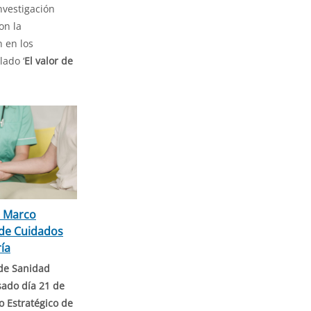
nvestigación
on la
 en los
lado ‘
El valor de
.
l Marco
 de Cuidados
ía
 de Sanidad
sado día 21 de
 Estratégico de