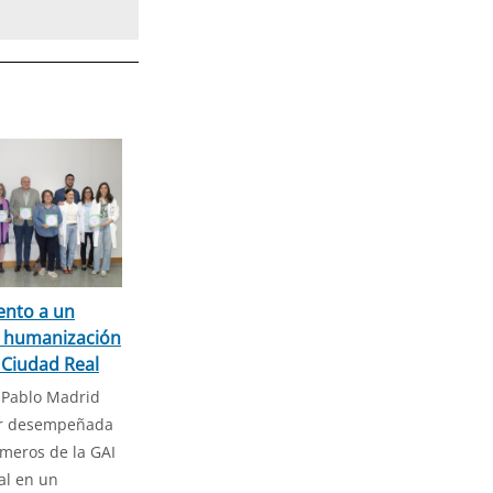
ento a un
e humanización
 Ciudad Real
 Pablo Madrid
or desempeñada
meros de la GAI
al en un