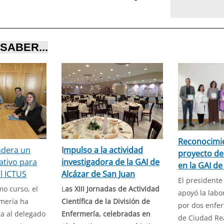
SABER...
Reconocimi
ndera un
I
mpulso a la actividad
proyecto d
ativo para
investigadora de la GAI de
en la GAI de
al ICTUS
Alcázar de San Juan
El presidente
mo curso, el
L
as XIII Jornadas de Actividad
apoyó la lab
rmería ha
Científica de la División de
por dos enfer
ta al delegado
Enfermería, celebradas en
de Ciudad Re