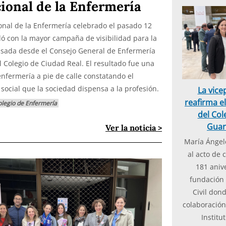
ional de la Enfermería
ional de la Enfermería celebrado el pasado 12
ó con la mayor campaña de visibilidad para la
lsada desde el Consejo General de Enfermería
l Colegio de Ciudad Real. El resultado fue una
enfermería a pie de calle constatando el
social que la sociedad dispensa a la profesión.
La vice
reafirma 
legio de Enfermería
del Col
Guard
Ver la noticia >
María Ángele
al acto de 
181 anive
fundación 
Civil dond
colaboración 
Institu