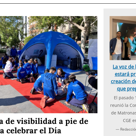
La voz de
estará pr
creación de
que pre
El pasado 
reunió la Co
de Matronas
de visibilidad a pie de
CGE e
ra celebrar el Día
— Redacci