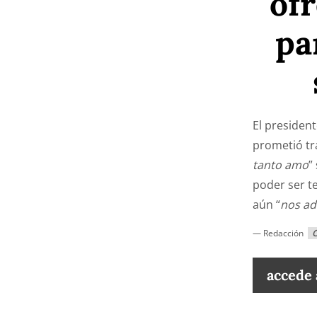
of
pa
El presiden
prometió tr
tanto amo
”
poder ser t
aún “
nos ad
— Redacción
Co
accede 