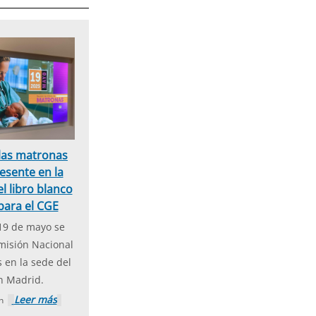
 las matronas
esente en la
l libro blanco
para el CGE
19 de mayo se
misión Nacional
 en la sede del
n Madrid.
Leer más
ón