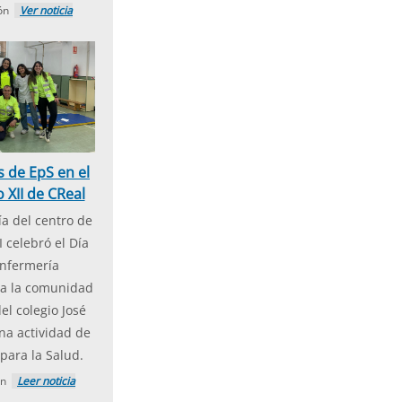
ión
Ver noticia
s de EpS en el
 XII de CReal
a del centro de
I celebró el Día
Enfermería
a la comunidad
el colegio José
na actividad de
para la Salud.
on
Leer noticia