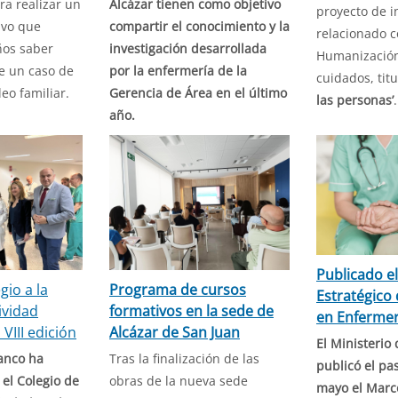
ra realizar un
Alcázar tienen como objetivo
proyecto de i
ivo que
compartir el conocimiento y la
relacionado c
ños saber
investigación desarrollada
Humanización
e un caso de
por la enfermería de la
cuidados, titu
eo familiar.
Gerencia de Área en el último
las personas’
año.
Publicado e
gio a la
Programa de cursos
Estratégico
ividad
formativos en la sede de
en Enfermer
 VIII edición
Alcázar de San Juan
El Ministerio
anco ha
Tras la finalización de las
publicó el pa
el Colegio de
obras de la nueva sede
mayo el Marco