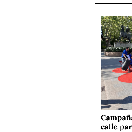
Campaña 
calle pa