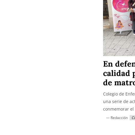
En defe
calidad
de matro
Colegio de Enf
una serie de act
conmemorar el D
— Redacción
Co