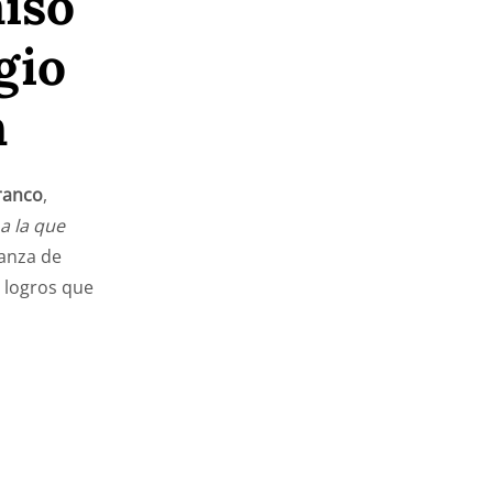
iso
gio
n
ranco
,
a la que
ranza de
 logros que