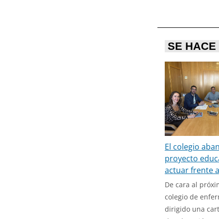
SE HACE 
El colegio aba
proyecto educ
actuar frente 
De cara al próxi
colegio de enfe
dirigido una car