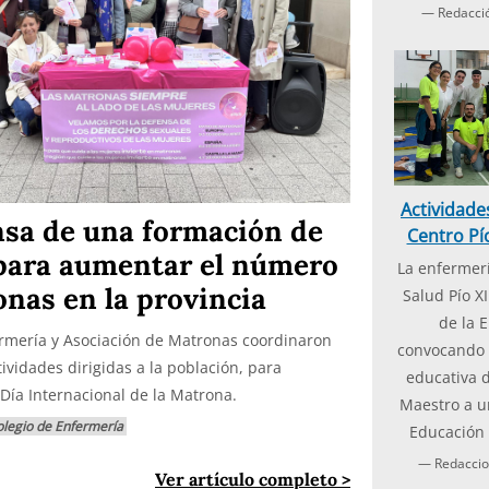
— Redacc
Actividade
nsa de una formación de
Centro Pío
 para aumentar el número
La enfermerí
nas en la provincia
Salud Pío XI
de la 
ermería y Asociación de Matronas coordinaron
convocando 
ividades dirigidas a la población, para
educativa d
ía Internacional de la Matrona.
Maestro a u
legio de Enfermería
Educación 
— Redacci
Ver artículo completo
>