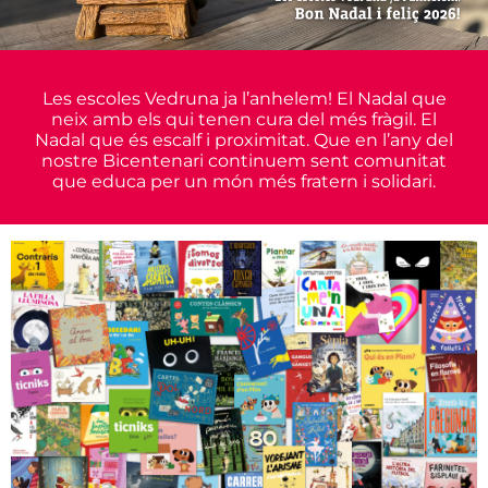
Les escoles Vedruna ja l’anhelem! El Nadal que
neix amb els qui tenen cura del més fràgil. El
Nadal que és escalf i proximitat. Que en l’any del
nostre Bicentenari continuem sent comunitat
que educa per un món més fratern i solidari.