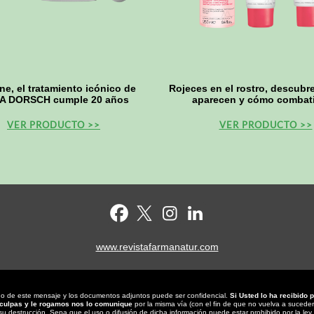
One, el tratamiento icónico de
Rojeces en el rostro, descubr
A DORSCH cumple 20 años
aparecen y cómo combati
VER PRODUCTO >>
VER PRODUCTO >>
www.revistafarmanatur.com
do de este mensaje y los documentos adjuntos puede ser confidencial.
Si Usted lo ha recibido p
culpas
y le
rogamos nos
lo comunique
por la misma vía (con el fin de que no vuelva a suceder
su destrucción. Sepa que el uso o difusión de dicha información puede estar prohibido por la ley