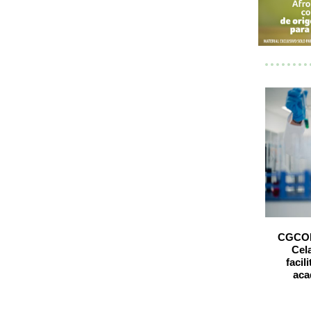
CGCOF 
Cel
facil
aca