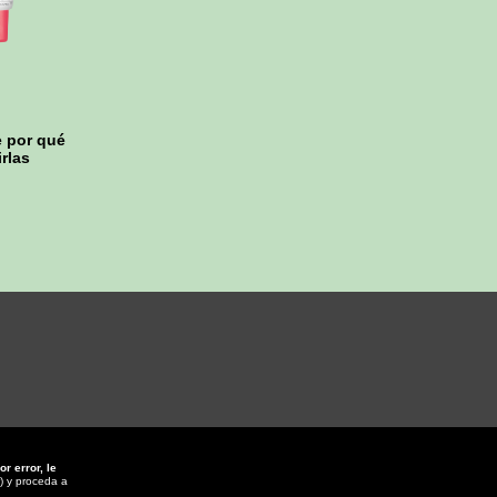
e por qué
rlas
or error, le
) y proceda a
.