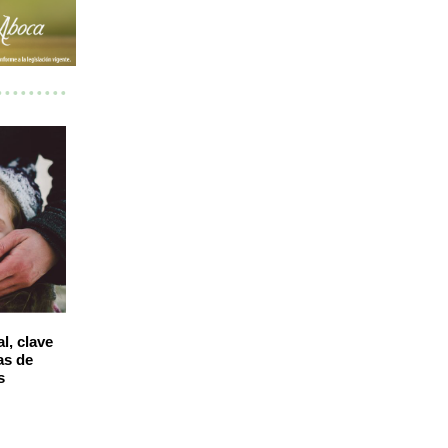
l, clave
as de
s