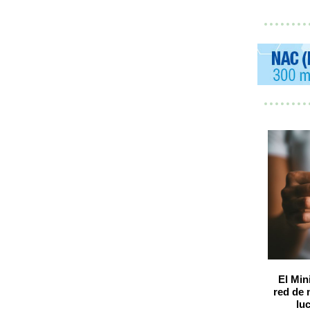
El Min
red de 
lu