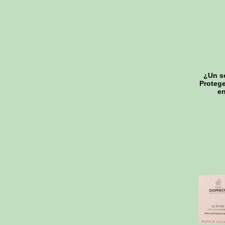
¿Un so
Protege 
en