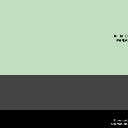
All In 
FARM
El conteni
pedimos dis