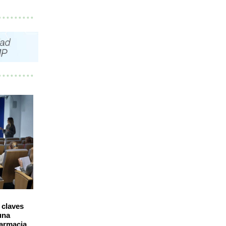
 claves
una
farmacia