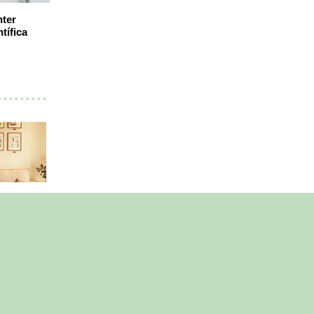
ter
tífica