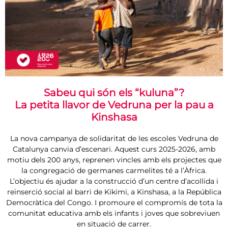
Sabeu qui són els “kuluna”?
La petita llavor de Vedruna per la pau a
Kinshasa
La nova campanya de solidaritat de les escoles Vedruna de
Catalunya canvia d’escenari. Aquest curs 2025-2026, amb
motiu dels 200 anys, reprenen vincles amb els projectes que
la congregació de germanes carmelites té a l’Àfrica.
L’objectiu és ajudar a la construcció d’un centre d’acollida i
reinserció social al barri de Kikimi, a Kinshasa, a la República
Democràtica del Congo. I promoure el compromís de tota la
comunitat educativa amb els infants i joves que sobreviuen
en situació de carrer.