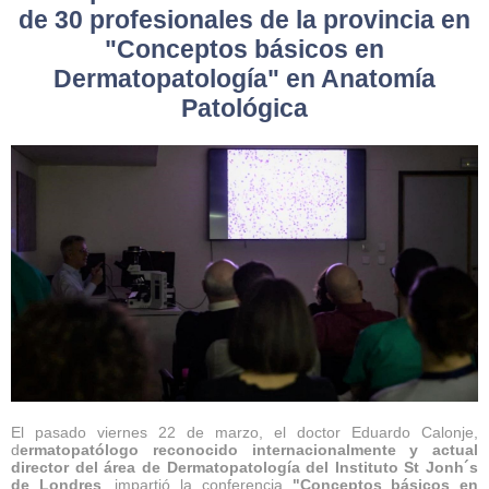
de 30 profesionales de la provincia en
"Conceptos básicos en
Dermatopatología" en Anatomía
Patológica
El pasado viernes 22 de marzo, el doctor Eduardo Calonje,
d
ermatopatólogo reconocido internacionalmente y actual
director del área de Dermatopatología del Instituto St Jonh´s
de Londres
, impartió la conferencia
"Conceptos básicos en