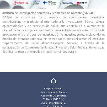
Instituto de Investigación Sanitaria y Biomédica de Alicante (ISABIAL)
ISABIAL se constituye como espacio de investigación biomédica,
multidisciplinar y traslacional orientado a la investigación básica, clínica,
epidemiológica y en servicios de salud, que contribuirá a aumentar la
calidad de la investigación biomédica desarrollada en Alicante, fruto de la
asociación entre grupos de investigación e investigadores, incluyendo el
ámbito de Atención Primaria, de las entidades que conforman el Instituto:
Departamento de Salud Alicante-Hospital General, a través de la
participación de Conselleria de Sanitat Universal y Salut Pública; Universidad
de Alicante (UA) y Universidad Miguel Hernández (UMH).
Hospital General
Universitario Dr. Balmis
Centro de Diagnóstico
5ª Planta (Edf. Gris)
Avda. Pintor Baeza 12.
03010 Alicante