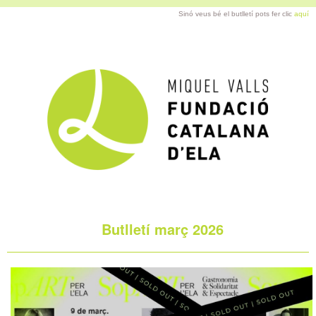
Sinó veus bé el butlletí pots fer clic
aquí
Butlletí març 2026