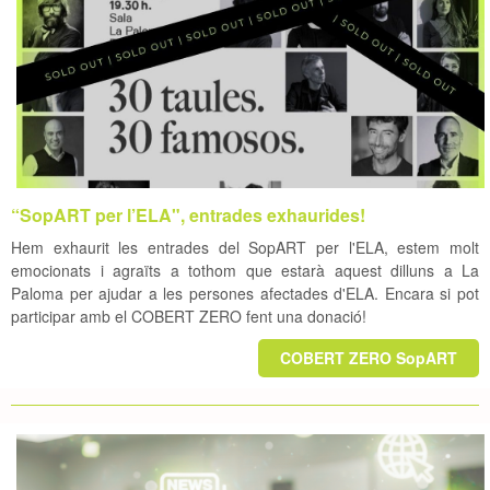
“SopART per l’ELA", entrades exhaurides!
Hem exhaurit les entrades del SopART per l'ELA, estem molt
emocionats i agraïts a tothom que estarà aquest dilluns a La
Paloma per ajudar a les persones afectades d'ELA. Encara si pot
participar amb el COBERT ZERO fent una donació!
COBERT ZERO SopART