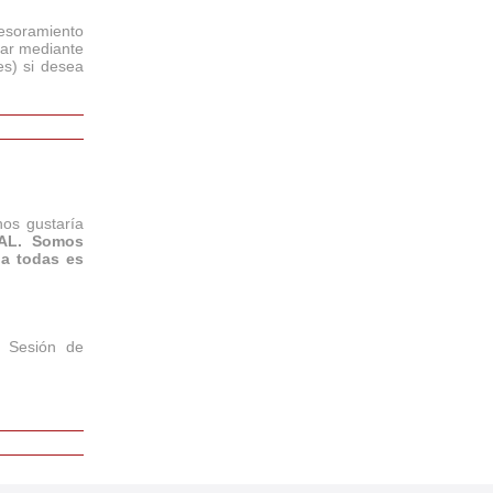
sesoramiento
par mediante
es) si desea
nos gustaría
IAL. Somos
 a todas es
 Sesión de