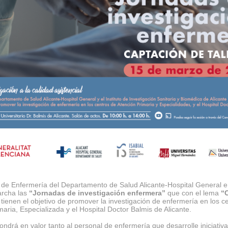
 de Enfermería del Departamento de Salud Alicante-Hospital General 
rcha las
“Jornadas de investigación enfermera”
que con el lema
“
tienen el objetivo de promover la investigación de enfermería en los c
maria, Especializada y el Hospital Doctor Balmis de Alicante.
ondrá en valor tanto al personal de enfermería que desarrolle iniciativ