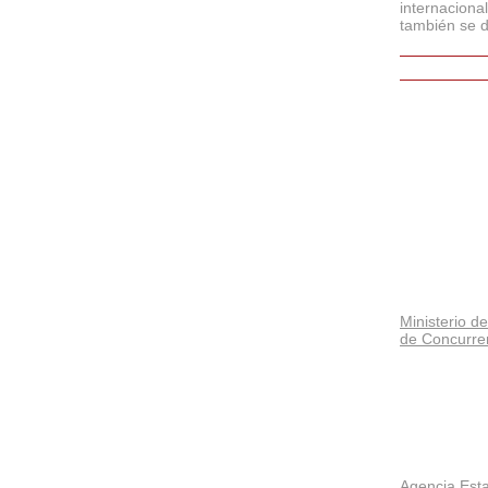
internaciona
también se d
Ministerio d
de Concurre
Agencia Esta