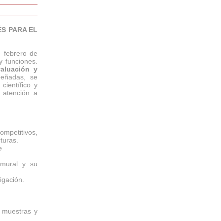
ÉS PARA EL
e febrero de
 funciones.
aluación y
peñadas, se
científico y
l atención a
ompetitivos,
turas.
e
ramural y su
igación.
e muestras y