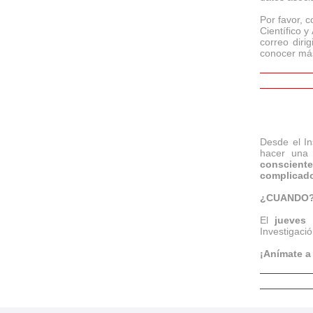
Por favor, 
Científico 
correo diri
conocer más
Desde el In
hacer una
consciente
complicado
¿CUANDO
El
jueves 
Investigació
¡Anímate a 