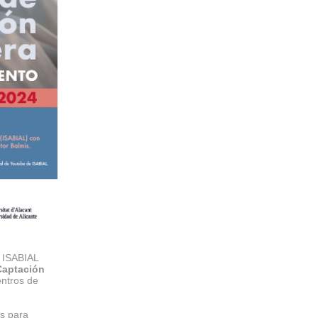
e ISABIAL
Captación
entros de
as para