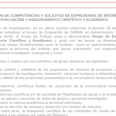
N DE COMPETENCIAS Y SOLICITUD DE EXPRESIONES DE INTER
 EVALUACIÓN Y ASESORAMIENTO CIENTÍFICO Y ACADÉMICO
 de Investigación, en su última reunión celebrada el pasado 20 d
bó actualizar el Grupo de Evaluación de ISABIAL en denominación y
a fecha, el Grupo de Trabajo pasa a denominarse
Grupo de Ev
ento Científico y Académico
y, junto con las tareas ya desem
ras tantas fundamentales para el Instituto, como el asesoramiento 
ara el personal del Instituto que desee orientación, con especia
rsonal investigador emergente y novel.
reas a realizar por los miembros del grupo destacan las siguientes:
la calidad y viabilidad de las propuestas de solicitud de proyectos c
proyectos de investigación, innovación, recursos humanos e infraestruc
la calidad de las propuestas presentadas a la convocatoria intramural d
informes científicos finales de proyectos de la convocatoria int
sterior.
nformes científicos y/o de actividad de Plataformas de apoyo a la invest
r en planes y acciones de tutela de grupos y personal investigador.
 sobre la carrera académica al personal interesado.
en la elección de revistas y redacción y/o revisión de artículos.
, entre otras, la evaluación científica de las solicitudes de cesión d
ados a las mismas por parte del Biobanco.