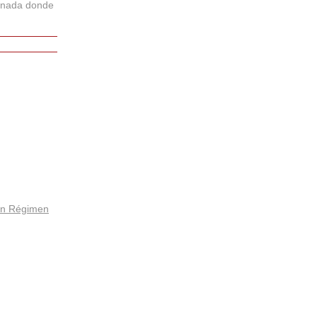
ornada donde
 en Régimen