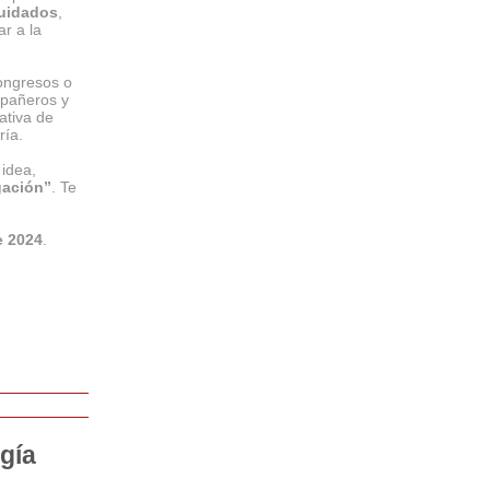
cuidados
,
r a la
ongresos o
mpañeros y
ativa de
ría.
 idea,
gación”
. Te
e 2024
.
gía