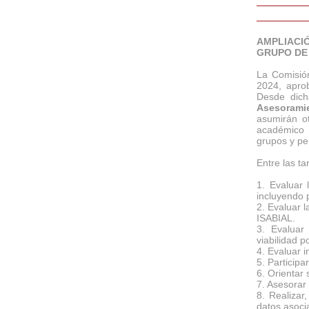
AMPLIACIÓ
GRUPO DE
La Comisión
2024, apro
Desde dich
Asesorami
asumirán ot
académico p
grupos y pe
Entre las ta
1. Evaluar 
incluyendo 
2. Evaluar 
ISABIAL.
3. Evaluar 
viabilidad po
4. Evaluar i
5. Participa
6. Orientar
7. Asesorar 
8. Realizar
datos asoci