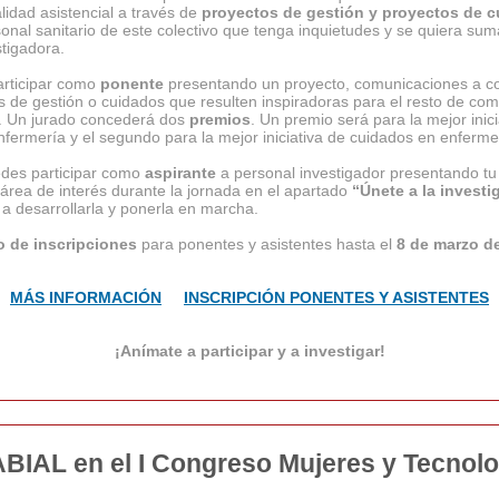
alidad asistencial a través de
proyectos de gestión y proyectos de 
onal sanitario de este colectivo que tenga inquietudes y se quiera suma
stigadora.
articipar como
ponente
presentando un proyecto, comunicaciones a c
s de gestión o cuidados que resulten inspiradoras para el resto de co
 Un jurado concederá dos
premios
. Un premio será para la mejor inici
nfermería y el segundo para la mejor iniciativa de cuidados en enferme
des participar como
aspirante
a personal investigador presentando tu
área de interés durante la jornada en el apartado
“Únete a la investi
 desarrollarla y ponerla en marcha.
o de inscripciones
para ponentes y asistentes hasta el
8 de marzo d
MÁS INFORMACIÓN
INSCRIPCIÓN PONENTES Y ASISTENTES
¡Anímate a participar y a investigar!
ABIAL en el I Congreso Mujeres y Tecnolo