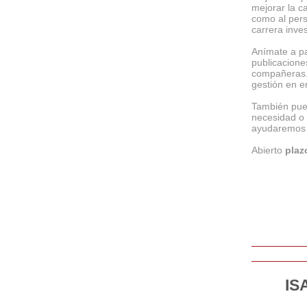
mejorar la c
como al pers
carrera inve
Anímate a p
publicacione
compañeras.
gestión en e
También pue
necesidad o 
ayudaremos a
Abierto
plaz
IS