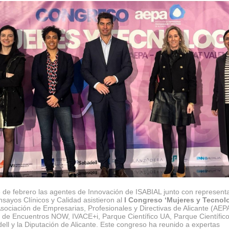
3 de febrero las agentes de Innovación de ISABIAL junto con represent
sayos Clínicos y Calidad asistieron al
I Congreso ‘Mujeres y Tecnolo
Asociación de Empresarias, Profesionales y Directivas de Alicante
(AEPA
 de Encuentros NOW, IVACE+i, Parque Científico UA, Parque Científic
ll y la Diputación de Alicante. Este congreso ha reunido a expertas