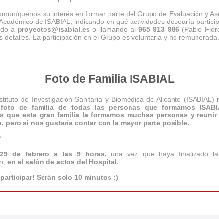
comuníquenos su interés en formar parte del Grupo de Evaluación y A
y Académico de ISABIAL, indicando en qué actividades desearía partici
gido a
proyectos@isabial.es
o llamando al
965 913 986
(Pablo Flor
 detalles. La participación en el Grupo es voluntaria y no remunerada.
Foto de Familia ISABIAL
stituto de Investigación Sanitaria y Biomédica de Alicante (ISABIAL) 
foto de familia de todas las personas que formamos ISAB
s que esta gran familia la formamos muchas personas y reunir
, pero si nos gustaría contar con la mayor parte posible.
?
29 de febrero a las 9 horas,
una vez que haya finalizado la
n,
en el salón de actos del Hospital.
participar! Serán solo 10 minutos :)