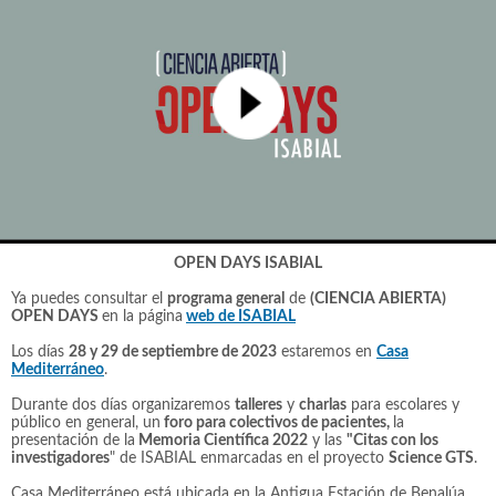
OPEN DAYS ISABIAL
Ya puedes consultar el
programa general
de
(CIENCIA ABIERTA)
OPEN DAYS
en la página
web de ISABIAL
Los días
28 y 29 de septiembre de 2023
estaremos en
Casa
Mediterráneo
.
Durante dos días organizaremos
talleres
y
charlas
para escolares y
público en general, un
foro para colectivos de pacientes,
la
presentación de la
Memoria Científica 2022
y las
"Citas con los
investigadores
" de ISABIAL enmarcadas en el proyecto
Science GTS
.
Casa Mediterráneo está ubicada en la Antigua Estación de Benalúa,