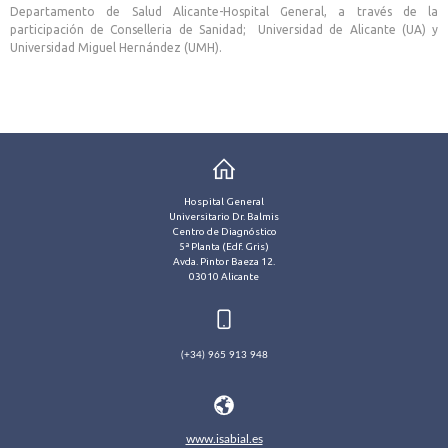
Departamento de Salud Alicante-Hospital General, a través de la
participación de Conselleria de Sanidad; Universidad de Alicante (UA) y
Universidad Miguel Hernández (UMH).
Hospital General
Universitario Dr. Balmis
Centro de Diagnóstico
5ª Planta (Edf. Gris)
Avda. Pintor Baeza 12.
03010 Alicante
(+34) 965 913 948
www.isabial.es