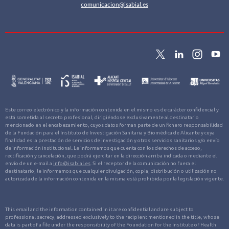
comunicacion@isabial.es
Este correo electrónico y la información contenida en el mismo es de carácter confidencial y
está sometida al secreto profesional, dirigiéndose exclusivamente al destinatario
mencionado en el encabezamiento, cuyos datos forman parte de un fichero responsabilidad
de la Fundación para el Instituto de Investigación Sanitaria y Biomédica de Alicante y cuya
finalidad es la prestación de servicios de investigación y otros servicios sanitarios y/o envío
de información institucional. Le informamos que cuenta con los derechos de acceso,
rectificación y cancelación, que podrá ejercitar en la dirección arriba indicada o mediante el
envío de un e-mail a
info@isabial.es
. Si el receptor de la comunicación no fuera el
destinatario, le informamos que cualquier divulgación, copia, distribución o utilización no
autorizada de la información contenida en la misma está prohibida por la legislación vigente.
This email and the information contained in it are confidential and are subject to
professional secrecy, addressed exclusively to the recipient mentioned in the title, whose
data is part of a file under the responsibility of the Foundation for the Institute of Health