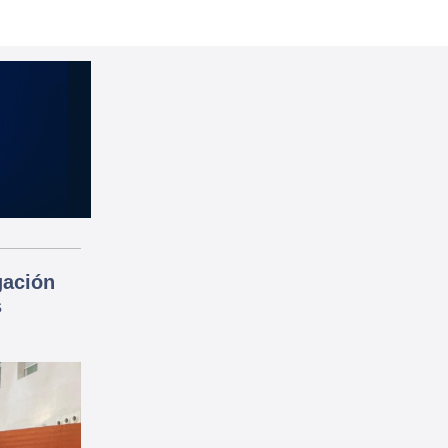
gación
s