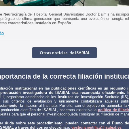
de Neurocirugía
del Hospital General Universitario Doctor Balmis ha incorp
uirúrgico de última generación que representa una evolución en cirugía ro
stas características instalado en España
.
do
Otras noticias de ISABIAL
portancia de la correcta filiación institu
iliación institucional en las publicaciones científicas es un requisito
 producción investigadora de ISABIAL sea reconocida oficialmente.
El
III, organismo acreditador de los Institutos de Investigación Sanitaria (IIS)
e sus criterios de evaluación y únicamente contabilizará aquellas publ
rectamente
la filiación al Instituto. Por ello, con el objetivo de aumentar la v
 producción científica de ISABIAL, hacemos extensiva la
política de filiaci
puestas para que el personal investigador pueda consignar su filiación de ma
ier duda sobre este procedimiento, pueden contactar con el Punto de
ISABIAL a través del correo electrónico
:
gestioncientifica@isabial.es