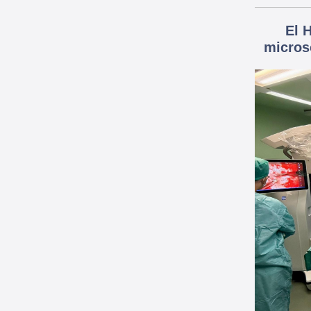
El 
microsc