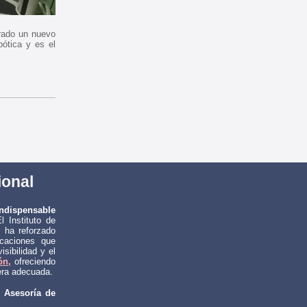
orado un nuevo
bótica y es el
cional
 indispensable
 Instituto de
, ha reforzado
icaciones que
isibilidad y el
ón,
ofreciendo
nera adecuada.
 Asesoría de