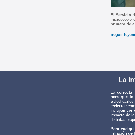
El
Servicio 
microscopio q
primero de e
Seguir leyen
La im
La correcta f
para que la
Salud Carlos 
recientement
incluyan
cor
impacto de la
distintas pro
Para cualqu
Filiación de 