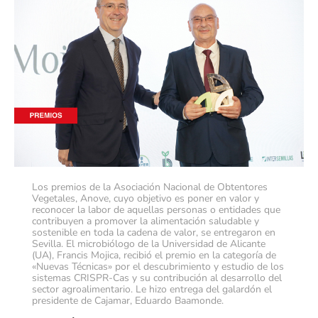
Los premios de la Asociación Nacional de Obtentores
Vegetales, Anove, cuyo objetivo es poner en valor y
reconocer la labor de aquellas personas o entidades que
contribuyen a promover la alimentación saludable y
sostenible en toda la cadena de valor, se entregaron en
Sevilla. El microbiólogo de la Universidad de Alicante
(UA), Francis Mojica, recibió el premio en la categoría de
«Nuevas Técnicas» por el descubrimiento y estudio de los
sistemas CRISPR-Cas y su contribución al desarrollo del
sector agroalimentario. Le hizo entrega del galardón el
presidente de Cajamar, Eduardo Baamonde.