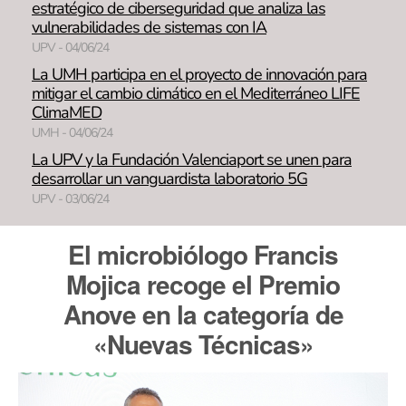
estratégico de ciberseguridad que analiza las
vulnerabilidades de sistemas con IA
UPV - 04/06/24
La UMH participa en el proyecto de innovación para
mitigar el cambio climático en el Mediterráneo LIFE
ClimaMED
UMH - 04/06/24
La UPV y la Fundación Valenciaport se unen para
desarrollar un vanguardista laboratorio 5G
UPV - 03/06/24
El microbiólogo Francis
Mojica recoge el Premio
Anove en la categoría de
«Nuevas Técnicas»