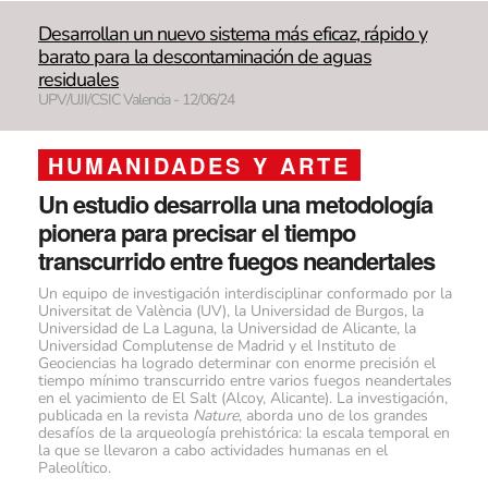
Desarrollan un nuevo sistema más eficaz, rápido y
barato para la descontaminación de aguas
residuales
UPV/UJI/CSIC Valencia - 12/06/24
HUMANIDADES Y ARTE
Un estudio desarrolla una metodología
pionera para precisar el tiempo
transcurrido entre fuegos neandertales
Un equipo de investigación interdisciplinar conformado por la
Universitat de València (UV), la Universidad de Burgos, la
Universidad de La Laguna, la Universidad de Alicante, la
Universidad Complutense de Madrid y el Instituto de
Geociencias ha logrado determinar con enorme precisión el
tiempo mínimo transcurrido entre varios fuegos neandertales
en el yacimiento de El Salt (Alcoy, Alicante). La investigación,
publicada en la revista
Nature
, aborda uno de los grandes
desafíos de la arqueología prehistórica: la escala temporal en
la que se llevaron a cabo actividades humanas en el
Paleolítico.