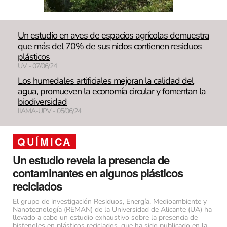
Un estudio en aves de espacios agrícolas demuestra
que más del 70% de sus nidos contienen residuos
plásticos
UV - 07/06/24
Los humedales artificiales mejoran la calidad del
agua, promueven la economía circular y fomentan la
biodiversidad
IIAMA-UPV - 05/06/24
QUÍMICA
Un estudio revela la presencia de
contaminantes en algunos plásticos
reciclados
El grupo de investigación Residuos, Energía, Medioambiente y
Nanotecnología (REMAN) de la Universidad de Alicante (UA) ha
llevado a cabo un estudio exhaustivo sobre la presencia de
bisfenoles en plásticos reciclados, que ha sido publicado en la