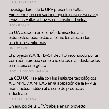
CEU UCH - 11/06/24
Investigadores de la UPV presentan Fallas
Experience, un innovador proyecto para preservar y
revivir las Fallas a través de la realidad virtual
UPV - 10/06/24
La UA colabora en el envío de insectos a la
estratosfera para estudiar cómo les afectan las
condiciones extremas
UA - 07/06/24
El proyecto iCAREPLAST del ITQ, reconocido por la
Comisión Europea como uno de los más destacados
en materia energética
UPV/CSIC Valencia - 07/06/24
La CEU UCH se alía con los institutos tecnológicos
AIDIMME y AIMPLAS en la aplicación de la IA y la
manufactura aditiva al diseño de productos
industriales
CEU UCH - 06/06/24
Un equipo de la UPV trabaja en un proyecto