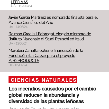
LEER MÁS
UA · 10/06/24
Javier García Martínez es nombrado finalista para el
Avance Científico del Año
UA - 14/06/24
Raimon Graells i Fabregat, elegido miembro de
l’Istituto Nazionale di Studi Etruschi ed Italici
UA - 12/06/24
Marcileia Zanatta obtiene financiación de la
Fundación «La Caixa» para el proyecto
AIR2PRODUCTS
UJI - 05/06/24
CIENCIAS NATURALES
Los incendios causados por el cambio
global reducen la abundancia y
diversidad de las plantas leñosas
Un equipo del Centro de Investigaciones sobre