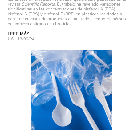
revista
Scientific Reports
. El trabajo ha revelado variaciones
significativas en las concentraciones de bisfenol A (BPA),
bisfenol S (BPS) y bisfenol F (BPF) en plásticos reciclados a
partir de envases de productos alimentarios, según el método
de limpieza aplicado en el reciclaje.
LEER MÁS
UA · 13/06/24