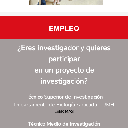
EMPLEO
¿Eres investigador y quieres
participar
en un proyecto de
investigación
?
Técnico Superior de Investigación
Departamento de Biología Aplicada - UMH
LEER MÁS
Técnico Medio de Investigación