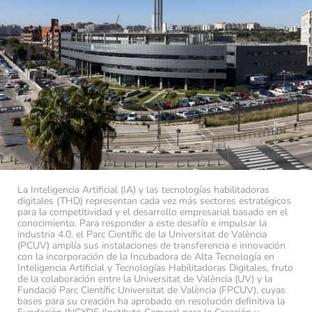
La Inteligencia Artificial (IA) y las tecnologías habilitadoras
digitales (THD) representan cada vez más sectores estratégicos
para la competitividad y el desarrollo empresarial basado en el
conocimiento. Para responder a este desafío e impulsar la
industria 4.0, el Parc Científic de la Universitat de València
(PCUV) amplía sus instalaciones de transferencia e innovación
con la incorporación de la Incubadora de Alta Tecnología en
Inteligencia Artificial y Tecnologías Habilitadoras Digitales, fruto
de la colaboración entre la Universitat de València (UV) y la
Fundació Parc Científic Universitat de València (FPCUV), cuyas
bases para su creación ha aprobado en resolución definitiva la