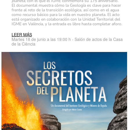
planeta
, con el que el IGME conmemora su 175 aniversario.
El documental muestra cómo la Geología es clave para hacer
frente al reto de la transición ecológica, así como en el agua
como recurso básico para la vida en nuestro planeta. El acto
está organizado en colaboración con la Unidad Territorial del
IGME en València, y la entrada es libre hasta completar aforo.
LEER MÁS
Martes 18 de junio a las 19:00 h - Salón de actos de la Casa
de la Ciència