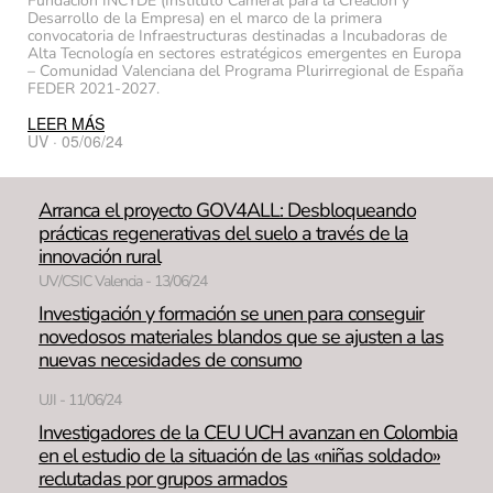
Fundación INCYDE (Instituto Cameral para la Creación y
Desarrollo de la Empresa) en el marco de la primera
convocatoria de Infraestructuras destinadas a Incubadoras de
Alta Tecnología en sectores estratégicos emergentes en Europa
– Comunidad Valenciana del Programa Plurirregional de España
FEDER 2021-2027.
LEER MÁS
UV · 05/06/24
Arranca el proyecto GOV4ALL: Desbloqueando
prácticas regenerativas del suelo a través de la
innovación rural
UV/CSIC Valencia - 13/06/24
Investigación y formación se unen para conseguir
novedosos materiales blandos que se ajusten a las
nuevas necesidades de consumo
UJI - 11/06/24
Investigadores de la CEU UCH avanzan en Colombia
en el estudio de la situación de las «niñas soldado»
reclutadas por grupos armados