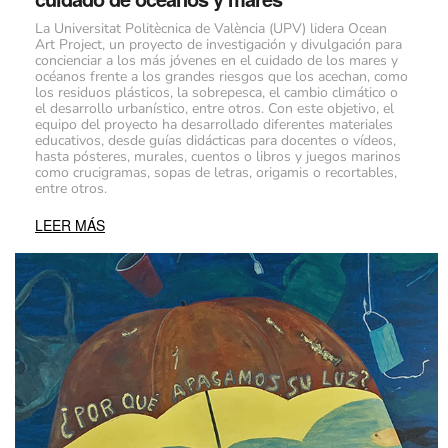
La Universitat Politècnica de València (UPV) lidera Ocean
Art Project, un proyecto de investigación y divulgación para
concienciar a los más jóvenes en el cuidado de los mares y
océanos frente a los grandes riesgos que los acechan, como
los residuos plásticos, la sobrepesca, el cambio climático o
el desarrollo urbanístico, entre otros. Con este objetivo, el
equipo del proyecto ha desarrollado diferentes materiales
educativos, desde guías didácticas para docentes o vídeos,
hasta pósteres, murales, cuentos o libros y juegos marinos
como crucigramas, sopas de letras, origamis o recortables,
entre otros.
LEER MÁS