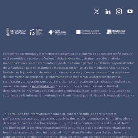
Este correo electrónico y la información contenida en el mismo es de carácter confidencial y
está sometida al secreto profesional, dirigiéndose exclusivamente al destinatario
mencionado en el encabezamiento, cuyos datos forman parte de un fichero responsabilidad
de la Fundación para el Instituto de Investigación Sanitaria y Biomédica de Alicante y cuya
finalidad es la prestación de servicios de investigación y otros servicios sanitarios y/o envío
de información institucional. Le informamos que cuenta con los derechos de acceso,
rectificación y cancelación, que podrá ejercitar en la dirección arriba indicada o mediante el
envío de un e-mail a
info@isabial.es
. Si el receptor de la comunicación no fuera el
destinatario, le informamos que cualquier divulgación, copia, distribución o utilización no
autorizada de la información contenida en la misma está prohibida por la legislación vigente.
This email and the information contained in it are confidential and are subject to
professional secrecy, addressed exclusively to the recipient mentioned in the title, whose
data is part of a file under the responsibility of the Foundation for the Institute of Health
and Biomedical Research of Alicante and whose purpose is to provide research and other
health services and/or send institutional information. We inform you that you have the
rights of access, rectification and cancellation, which you can exercise at the above address or