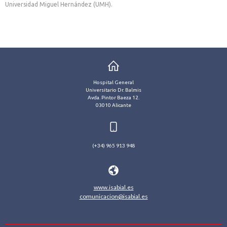
Universidad Miguel Hernández (UMH).
Hospital General
Universitario Dr. Balmis
Avda. Pintor Baeza 12.
03010 Alicante
(+34) 965 913 948
www.isabial.es
comunicacion@isabial.es