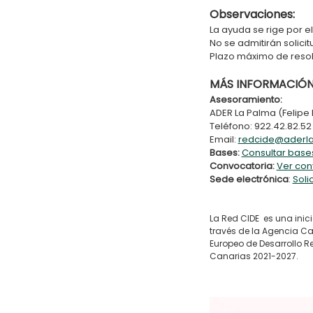
Observaciones:
La ayuda se rige por e
No se admitirán solici
Plazo máximo de resolu
MÁS INFORMACIÓN
Asesoramiento:
ADER La Palma (Felipe
Teléfono: 922.42.82.52
Email:
redcide@aderl
Bases:
Consultar base
Convocatoria:
Ver con
Sede electrónica
:
Soli
La Red CIDE es una inic
través de la Agencia Ca
Europeo de Desarrollo R
Canarias 2021-2027.