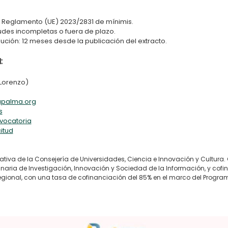
l Reglamento (UE) 2023/2831 de mínimis.
tudes incompletas o fuera de plazo.
ción: 12 meses desde la publicación del extracto.
:
 Lorenzo)
apalma.org
s
vocatoria
citud
iativa de la Consejería de Universidades, Ciencia e Innovación y Cultur
naria de Investigación, Innovación y Sociedad de la Información, y cofi
egional, con una tasa de cofinanciación del 85% en el marco del Progra