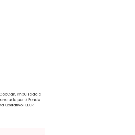
a. GobCan, impulsada a
nanciada por el Fondo
ma Operativo FEDER