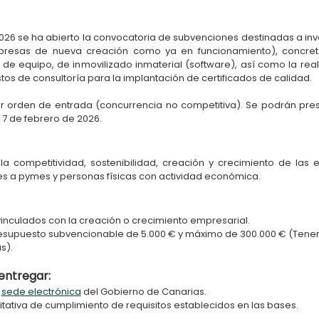
2026 se ha abierto la convocatoria de subvenciones destinadas a inv
presas de nueva creación como ya en funcionamiento), concreta
 de equipo, de inmovilizado inmaterial (software), así como la rea
stos de consultoría para la implantación de certificados de calidad.
r orden de entrada (concurrencia no competitiva). Se podrán prese
l 7 de febrero de 2026.
la competitividad, sostenibilidad, creación y crecimiento de las
 a pymes y personas físicas con actividad económica.
inculados con la creación o crecimiento empresarial.
supuesto subvencionable de 5.000 € y máximo de 300.000 € (Teneri
s).
entregar:
a
sede electrónica
del Gobierno de Canarias.
ativa de cumplimiento de requisitos establecidos en las bases.