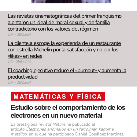
Las revistas cinematográficas del primer franquismo
alentaron un ideal de moral sexual y de familia
contradictorio con los valores del régimen
UV - 08/03/24
La clientela escoge la experiencia de un restaurante
con estrella Michelin por la satisfacción y no por los
«likes» en redes
UJI - 29/02/24
El coaching ejecutivo reduce el «burnout» y aumenta la
productividad
UV - 26/02/24
MATEMÁTICAS Y FÍSICA
Estudio sobre el comportamiento de los
electrones en un nuevo material
La prestigiosa revista
Nature
ha publicado el
artículo
Electrones anómalos en un ferroimán kagome
metálico
,
en el que ha participado
Daniel Gosálbez Martínez,