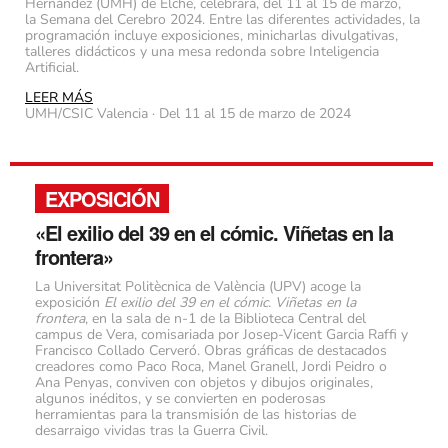
Hernández (UMH) de Elche, celebrará, del 11 al 15 de marzo,
la Semana del Cerebro 2024. Entre las diferentes actividades, la
programación incluye exposiciones, minicharlas divulgativas,
talleres didácticos y una mesa redonda sobre Inteligencia
Artificial.
LEER MÁS
UMH/CSIC Valencia · Del 11 al 15 de marzo de 2024
EXPOSICIÓN
«El exilio del 39 en el cómic. Viñetas en la
frontera»
La Universitat Politècnica de València (UPV) acoge la
exposición
El exilio del 39 en el cómic. Viñetas en la
frontera
, en la sala de n-1 de la Biblioteca Central del
campus de Vera, comisariada por Josep-Vicent Garcia Raffi y
Francisco Collado Cerveró. Obras gráficas de destacados
creadores como Paco Roca, Manel Granell, Jordi Peidro o
Ana Penyas, conviven con objetos y dibujos originales,
algunos inéditos, y se convierten en poderosas
herramientas para la transmisión de las historias de
desarraigo vividas tras la Guerra Civil.