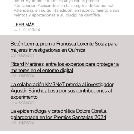
por el Ayuntamiento de Picanya con el premio
«Concepción Aleixandre» en la categoría de Comunitat
Valenciana, en su quinta edición, en reconocimiento a sus
méritos y aportaciones a su disciplina científica.
LEER MÁS
UJI · 01/03/24
Belén Lerma, premio Francisca Lorente Solaz para
mujeres investigadoras en Química
UV - 08/03/24
Ricard Martínez, entre los expertos para proteger a
menores en el entorno digital
UV - 06/03/24
La colaboración KM3NeT premia al investigador
Agustín Sánchez Losa por sus contribuciones al
experimento
IFIC- 04/03/24
La epidemióloga y catedrática Dolors Corella,
galardonada en los Premios Sanitarias 2024
UV - 01/03/24