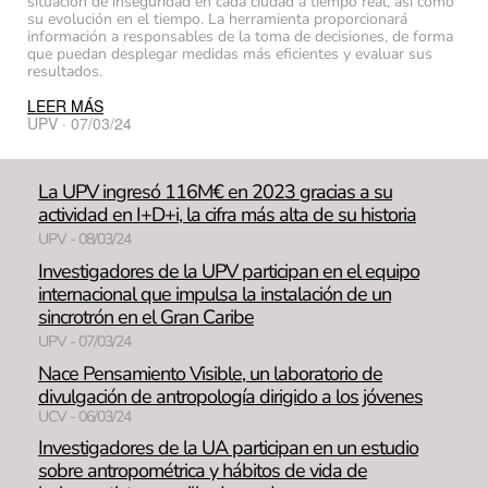
situación de inseguridad en cada ciudad a tiempo real, así como
su evolución en el tiempo. La herramienta proporcionará
información a responsables de la toma de decisiones, de forma
que puedan desplegar medidas más eficientes y evaluar sus
resultados.
LEER MÁS
UPV · 07/03/24
La UPV ingresó 116M€ en 2023 gracias a su
actividad en I+D+i, la cifra más alta de su historia
UPV - 08/03/24
Investigadores de la UPV participan en el equipo
internacional que impulsa la instalación de un
sincrotrón en el Gran Caribe
UPV - 07/03/24
Nace Pensamiento Visible, un laboratorio de
divulgación de antropología dirigido a los jóvenes
UCV - 06/03/24
Investigadores de la UA participan en un estudio
sobre antropométrica y hábitos de vida de