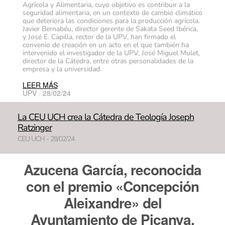
Agrícola y Alimentaria, cuyo objetivo es contribuir a la
seguridad alimentaria, en un contexto de cambio climático
que deteriora las condiciones para la producción agrícola.
Javier Bernabéu, director gerente de Sakata Seed Ibérica,
y José E. Capilla, rector de la UPV, han firmado el
convenio de creación en un acto en el que también ha
intervenido el investigador de la UPV, José Miguel Mulet,
director de la Cátedra, entre otras personalidades de la
empresa y la universidad.
LEER MÁS
UPV · 28/02/24
La CEU UCH crea la Cátedra de Teología Joseph
Ratzinger
CEU UCH - 28/02/24
Azucena García, reconocida
con el premio «Concepción
Aleixandre» del
Ayuntamiento de Picanya,