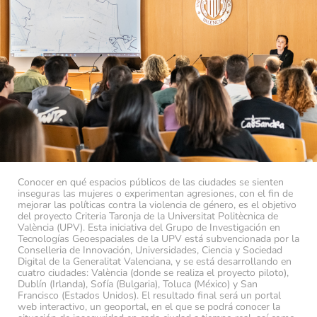
Conocer en qué espacios públicos de las ciudades se sienten
inseguras las mujeres o experimentan agresiones, con el fin de
mejorar las políticas contra la violencia de género, es el objetivo
del proyecto Criteria Taronja de la Universitat Politècnica de
València (UPV).
Esta iniciativa del Grupo de Investigación en
Tecnologías Geoespaciales de la UPV está subvencionada por la
Conselleria de Innovación, Universidades, Ciencia y Sociedad
Digital de la Generalitat Valenciana, y se está desarrollando en
cuatro ciudades: València (donde se realiza el proyecto piloto),
Dublín (Irlanda), Sofía (Bulgaria), Toluca (México) y San
Francisco (Estados Unidos).
El resultado final será un portal
web interactivo, un geoportal, en el que se podrá conocer la