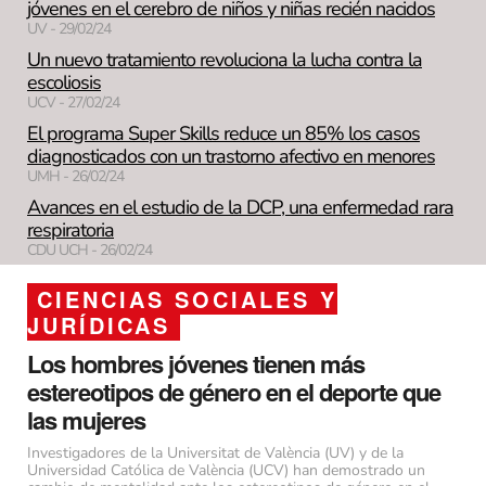
jóvenes en el cerebro de niños y niñas recién nacidos
UV - 29/02/24
Un nuevo tratamiento revoluciona la lucha contra la
escoliosis
UCV - 27/02/24
El programa Super Skills reduce un 85% los casos
diagnosticados con un trastorno afectivo en menores
UMH - 26/02/24
Avances en el estudio de la DCP, una enfermedad rara
respiratoria
CDU UCH - 26/02/24
CIENCIAS SOCIALES Y
JURÍDICAS
Los hombres jóvenes tienen más
estereotipos de género en el deporte que
las mujeres
Investigadores de la Universitat de València (UV) y de la
Universidad Católica de València (UCV) han demostrado un