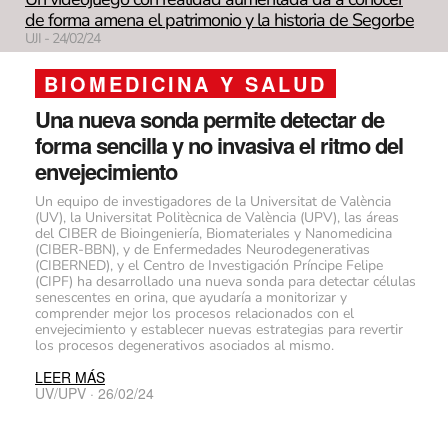
de forma amena el patrimonio y la historia de Segorbe
UJI - 24/02/24
BIOMEDICINA Y SALUD
Una nueva sonda permite detectar de
forma sencilla y no invasiva el ritmo del
envejecimiento
Un equipo de investigadores de la Universitat de València
(UV), la Universitat Politècnica de València (UPV), las áreas
del CIBER de Bioingeniería, Biomateriales y Nanomedicina
(CIBER-BBN), y de Enfermedades Neurodegenerativas
(CIBERNED), y el Centro de Investigación Príncipe Felipe
(CIPF) ha desarrollado una nueva sonda para detectar células
senescentes en orina, que ayudaría a monitorizar y
comprender mejor los procesos relacionados con el
envejecimiento y establecer nuevas estrategias para revertir
los procesos degenerativos asociados al mismo.
LEER MÁS
UV/UPV · 26/02/24