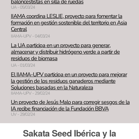
baloncestistas en silla de ruedas
UA - 05/03/24
IIAMA coordina LESLIE, proyecto para fomentar la
formación en gestión sostenible del territorio en Asia
Central
IIAMA-UPV - 04/03/24
La UA participa en un proyecto para generar,
almacenar y distribuir hidrógeno verde a partir de
residuos de biomasa
UA - 01/03/24
El IIAMA-UPV participa en un proyecto para mejorar
la gestión de los residuos ganaderos mediante
Soluciones basadas en la Naturaleza
IIAMA-UPV - 29/02/24
Un proyecto de Jesús Malo para corregir sesgos de la
IA recibe financiación de la Fundación BBVA
UV - 29/02/24
Sakata Seed Ibérica y la